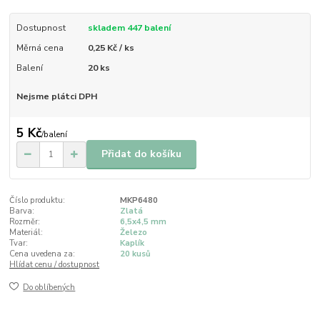
Dostupnost
skladem 447 balení
Měrná cena
0,25 Kč / ks
Balení
20 ks
Nejsme plátci DPH
5 Kč
/
balení
Přidat do košíku
Číslo produktu:
MKP6480
Barva:
Zlatá
Rozměr:
6,5x4,5 mm
Materiál:
Železo
Tvar:
Kaplík
Cena uvedena za:
20 kusů
Hlídat cenu / dostupnost
Do oblíbených