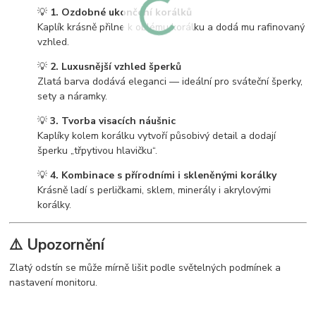
💡
1. Ozdobné ukončení korálků
Kaplík krásně přilne k oblému korálku a dodá mu rafinovaný
vzhled.
💡
2. Luxusnější vzhled šperků
Zlatá barva dodává eleganci — ideální pro sváteční šperky,
sety a náramky.
💡
3. Tvorba visacích náušnic
Kaplíky kolem korálku vytvoří působivý detail a dodají
šperku „třpytivou hlavičku“.
💡
4. Kombinace s přírodními i skleněnými korálky
Krásně ladí s perličkami, sklem, minerály i akrylovými
korálky.
⚠️
Upozornění
Zlatý odstín se může mírně lišit podle světelných podmínek a
nastavení monitoru.