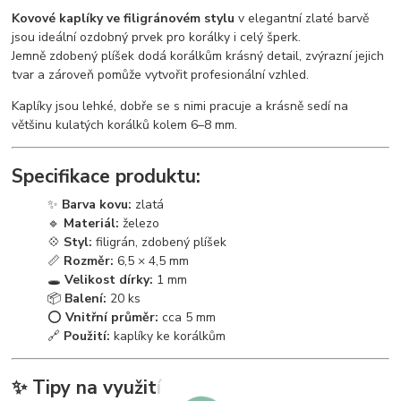
Kovové kaplíky ve filigránovém stylu
v elegantní zlaté barvě
jsou ideální ozdobný prvek pro korálky i celý šperk.
Jemně zdobený plíšek dodá korálkům krásný detail, zvýrazní jejich
tvar a zároveň pomůže vytvořit profesionální vzhled.
Kaplíky jsou lehké, dobře se s nimi pracuje a krásně sedí na
většinu kulatých korálků kolem 6–8 mm.
Specifikace produktu:
✨
Barva kovu:
zlatá
🔹
Materiál:
železo
💠
Styl:
filigrán, zdobený plíšek
📏
Rozměr:
6,5 × 4,5 mm
🕳️
Velikost dírky:
1 mm
📦
Balení:
20 ks
⭕
Vnitřní průměr:
cca 5 mm
🔗
Použití:
kaplíky ke korálkům
✨
Tipy na využití