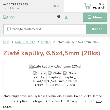
0
ks
+420 795 533 353
CZK
za
0 Kč
12-14 hodin
Menu
Hledat
Úvod
KOMPONENTY
Kaplíky
Zlaté kaplíky, 6,5x4,5mm (20ks)
Zlaté kaplíky, 6,5x4,5mm (20ks)
Zlaté filigránové kaplíky 6,5 × 4,5 mm, dírka 1 mm. Balení 20 ks. Jemně
zdobené kaplíky pro elegantní ukončení korálků a výrobu šperků.
celý
popis