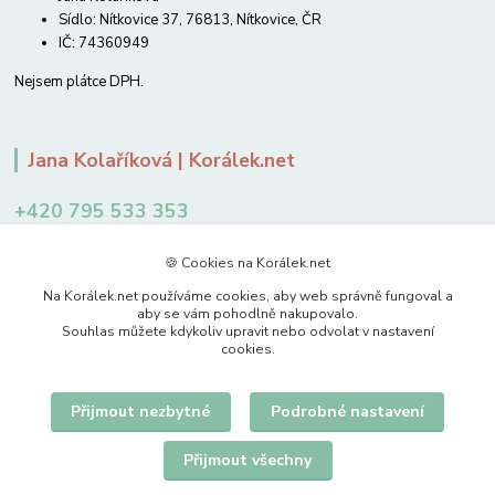
Sídlo: Nítkovice 37, 76813, Nítkovice, ČR
IČ: 74360949
Nejsem plátce DPH.
Jana Kolaříková | Korálek.net
+420 795 533 353
12-14 hodin
🍪 Cookies na Korálek.net
jkolarikova@koralek.net
Na Korálek.net používáme cookies, aby web správně fungoval a
aby se vám pohodlně nakupovalo.
Souhlas můžete kdykoliv upravit nebo odvolat v nastavení
cookies.
Přijmout nezbytné
Podrobné nastavení
Upravit sběr cookies.
Přijmout všechny
© 2007-2026 Korálek.net – korálky s radostí