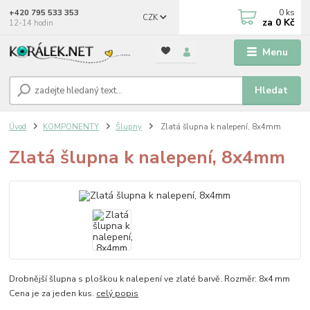
0
ks
+420 795 533 353
CZK
za
0 Kč
12-14 hodin
Menu
Hledat
Úvod
KOMPONENTY
Šlupny
Zlatá šlupna k nalepení, 8x4mm
Zlatá šlupna k nalepení, 8x4mm
Drobnější šlupna s ploškou k nalepení ve zlaté barvě. Rozměr: 8x4 mm
Cena je za jeden kus.
celý popis