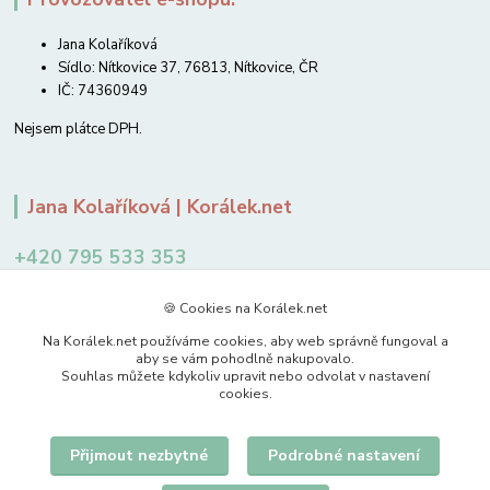
Jana Kolaříková
Sídlo: Nítkovice 37, 76813, Nítkovice, ČR
IČ: 74360949
Nejsem plátce DPH.
Jana Kolaříková | Korálek.net
+420 795 533 353
12-14 hodin
🍪 Cookies na Korálek.net
jkolarikova@koralek.net
Na Korálek.net používáme cookies, aby web správně fungoval a
aby se vám pohodlně nakupovalo.
Souhlas můžete kdykoliv upravit nebo odvolat v nastavení
cookies.
Přijmout nezbytné
Podrobné nastavení
Upravit sběr cookies.