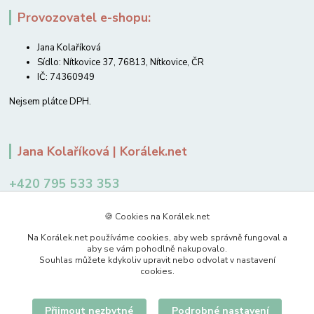
Provozovatel e-shopu:
Jana Kolaříková
Sídlo: Nítkovice 37, 76813, Nítkovice, ČR
IČ: 74360949
Nejsem plátce DPH.
Jana Kolaříková | Korálek.net
+420 795 533 353
12-14 hodin
🍪 Cookies na Korálek.net
jkolarikova@koralek.net
Na Korálek.net používáme cookies, aby web správně fungoval a
aby se vám pohodlně nakupovalo.
Souhlas můžete kdykoliv upravit nebo odvolat v nastavení
cookies.
Přijmout nezbytné
Podrobné nastavení