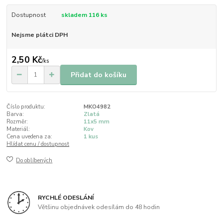
Dostupnost
skladem 116 ks
Nejsme plátci DPH
2,50 Kč
/
ks
Přidat do košíku
Číslo produktu:
MKO4982
Barva:
Zlatá
Rozměr:
11x5 mm
Materiál:
Kov
Cena uvedena za:
1 kus
Hlídat cenu / dostupnost
Do oblíbených
RYCHLÉ ODESLÁNÍ
Většinu objednávek odesílám do 48 hodin