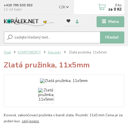
0
ks
+420 795 533 353
CZK
za
0 Kč
12-14 hodin
Menu
Hledat
Úvod
KOMPONENTY
Koncovky
Zlatá pružinka, 11x5mm
Zlatá pružinka, 11x5mm
Kovová, zakončovací pružinka v barvě zlata. Rozměr: 11x5 mm Cena je za
jeden kus.
celý popis