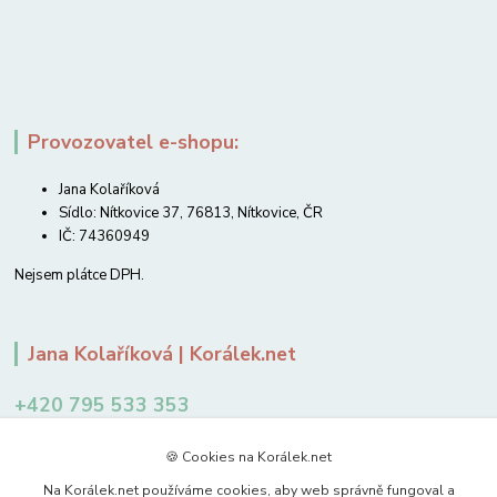
Provozovatel e-shopu:
Jana Kolaříková
Sídlo: Nítkovice 37, 76813, Nítkovice, ČR
IČ: 74360949
Nejsem plátce DPH.
Jana Kolaříková | Korálek.net
+420 795 533 353
12-14 hodin
🍪 Cookies na Korálek.net
jkolarikova@koralek.net
Na Korálek.net používáme cookies, aby web správně fungoval a