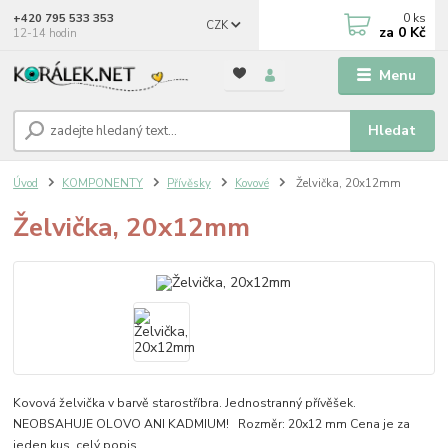
0
ks
+420 795 533 353
CZK
za
0 Kč
12-14 hodin
Menu
Hledat
Úvod
KOMPONENTY
Přívěsky
Kovové
Želvička, 20x12mm
Želvička, 20x12mm
Kovová želvička v barvě starostříbra. Jednostranný přívěšek.
NEOBSAHUJE OLOVO ANI KADMIUM! Rozměr: 20x12 mm Cena je za
jeden kus.
celý popis