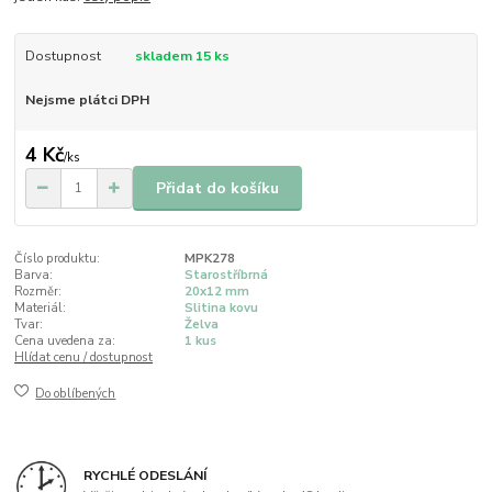
Dostupnost
skladem 15 ks
Nejsme plátci DPH
4 Kč
/
ks
Přidat do košíku
Číslo produktu:
MPK278
Barva:
Starostříbrná
Rozměr:
20x12 mm
Materiál:
Slitina kovu
Tvar:
Želva
Cena uvedena za:
1 kus
Hlídat cenu / dostupnost
Do oblíbených
RYCHLÉ ODESLÁNÍ