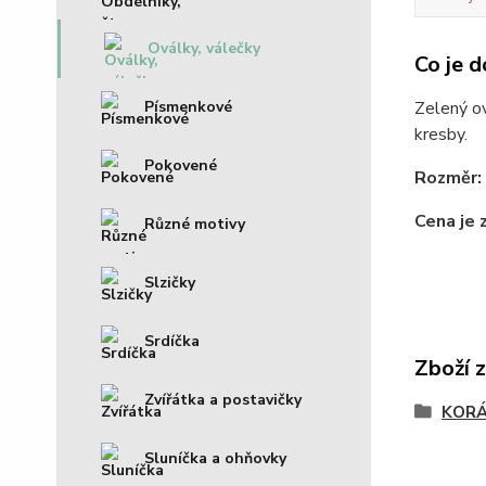
Oválky, válečky
Co je d
Písmenkové
Zelený ov
kresby.
Pokovené
Rozměr:
Cena je 
Různé motivy
Slzičky
Srdíčka
Zboží 
Zvířátka a postavičky
KOR
Sluníčka a ohňovky