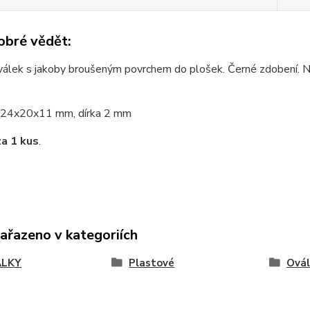
obré vědět:
álek s jakoby broušeným povrchem do plošek. Černé zdobení. Na
24x20x11 mm, dírka 2 mm
za 1 kus
.
zařazeno v kategoriích
ÁLKY
Plastové
Ovál