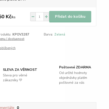
50 Kč
Přidat do košíku
/
ks
roduktu:
KPOV3287
Barva:
Zelená
cenu / dostupnost
oblíbených
Poštovné ZDARMA
SLEVA ZA VĚRNOST
Od určité hodnoty
Sleva pro věrné
objednávky platím
zákazníky 💛
poštovné za vás
mentáře
0