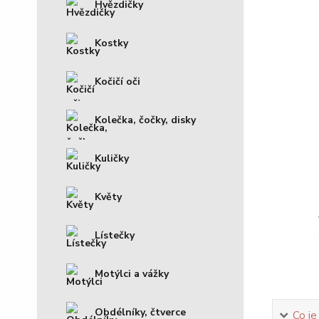
Hvězdičky
Kostky
Kočičí oči
Kolečka, čočky, disky
Kuličky
Květy
Lístečky
Motýlci a vážky
Obdélníky, čtverce
Co je