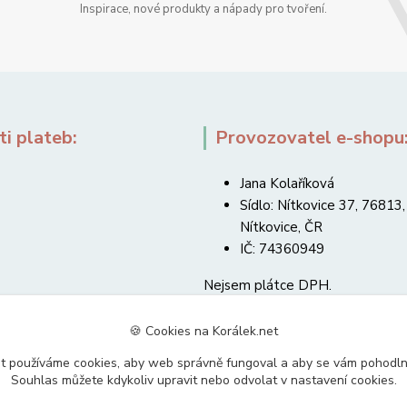
Inspirace, nové produkty a nápady pro tvoření.
i plateb:
Provozovatel e-shopu
Jana Kolaříková
Sídlo: Nítkovice 37, 76813,
Nítkovice, ČR
IČ: 74360949
Nejsem plátce DPH.
🍪 Cookies na Korálek.net
t používáme cookies, aby web správně fungoval a aby se vám pohodl
Souhlas můžete kdykoliv upravit nebo odvolat v nastavení cookies.
Upravit sběr cookies.