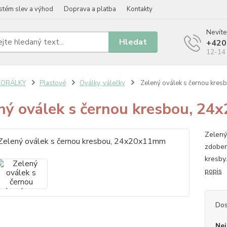
stém slev a výhod
Doprava a platba
Kontakty
Nevíte
Hledat
+420
12-14 
KORÁLKY
Plastové
Oválky, válečky
Zelený oválek s černou kre
ný oválek s černou kresbou, 2
Zelený
zdoben
kresby
popis
Dos
Nej