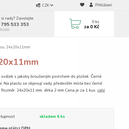
Přihlášení
CZK
 si rady? Zavolejte.
0
ks
 795 533 353
za
0 Kč
hodin
sbou, 24x20x11mm
4x20x11mm
 oválek s jakoby broušeným povrchem do plošek. Černé
í. Na plastu se objevují vady, především místa bez černé
. Rozměr: 24x20x11 mm, dírka 2 mm Cena je za 1 kus.
celý
tupnost
skladem 6 ks
sme plátci DPH