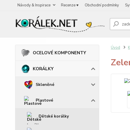
Návody & Inspirace
Recenze ♥
Obchodní podmínky
Sy
Úvod
OCELOVÉ KOMPONENTY
Zele
KORÁLKY
Skleněné
Plastové
Dětské korálky