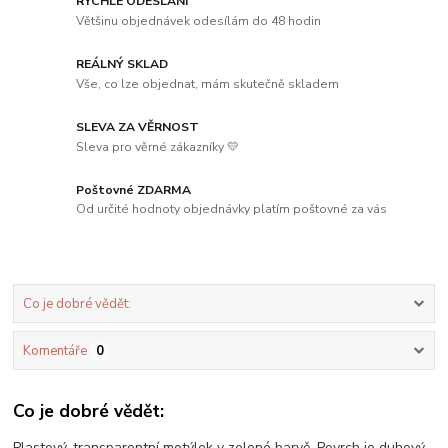
RYCHLÉ ODESLÁNÍ
Většinu objednávek odesílám do 48 hodin
REÁLNÝ SKLAD
Vše, co lze objednat, mám skutečně skladem
SLEVA ZA VĚRNOST
Sleva pro věrné zákazníky 💛
Poštovné ZDARMA
Od určité hodnoty objednávky platím poštovné za vás
Co je dobré vědět:
Komentáře
0
Co je dobré vědět:
Plastový, transparentní motýlek v zelené barvě. Povrch je duhový