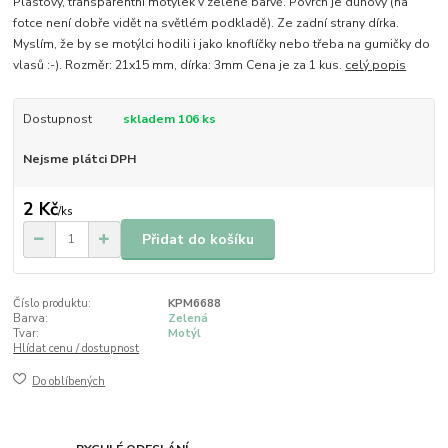
Plastový, transparentní motýlek v zelené barvě. Povrch je duhový (na
fotce není dobře vidět na světlém podkladě). Ze zadní strany dírka.
Myslím, že by se motýlci hodili i jako knoflíčky nebo třeba na gumičky do
vlasů :-). Rozměr: 21x15 mm, dírka: 3mm Cena je za 1 kus.
celý popis
Dostupnost
skladem 106 ks
Nejsme plátci DPH
2 Kč
/
ks
Přidat do košíku
Číslo produktu:
KPM6688
Barva:
Zelená
Tvar:
Motýl
Hlídat cenu / dostupnost
Do oblíbených