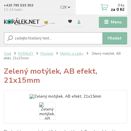
0
ks
+420 795 533 353
CZK
za
0 Kč
12-14 hodin
Menu
Hledat
Úvod
KORÁLKY
Plastové
Motýlci a vážky
Zelený motýlek, AB
efekt, 21x15mm
Zelený motýlek, AB efekt,
21x15mm