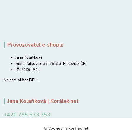
Provozovatel e-shopu:
Jana Kolaříková
Sídlo: Nítkovice 37, 76813, Nítkovice, ČR
IČ: 74360949
Nejsem plátce DPH.
Jana Kolaříková | Korálek.net
+420 795 533 353
12-14 hodin
🍪 Cookies na Korálek.net
jkolarikova@koralek.net