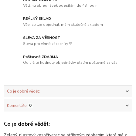
Většinu objednávek odesílám do 48 hodin
REÁLNÝ SKLAD
Vše, co lze objednat, mám skutečně skladem
SLEVA ZA VĚRNOST
Sleva pro věrné zákazníky 💛
Poštovné ZDARMA
Od určité hodnoty objednávky platím poštovné za vás
Co je dobré vědět:
Komentáře
0
Co je dobré vědět:
Zelený, plastový kosočtverec se stříbrným zdobením, které má z