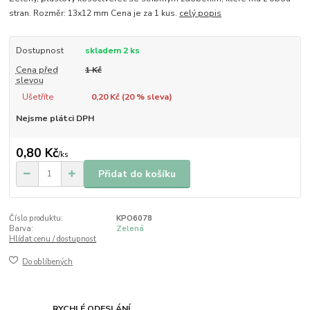
stran. Rozměr: 13x12 mm Cena je za 1 kus.
celý popis
Dostupnost
skladem 2 ks
Cena před
1 Kč
slevou
Ušetříte
0,20 Kč (
20
% sleva)
Nejsme plátci DPH
0,80 Kč
/
ks
Přidat do košíku
Číslo produktu:
KPO6078
Barva:
Zelená
Hlídat cenu / dostupnost
Do oblíbených
RYCHLÉ ODESLÁNÍ