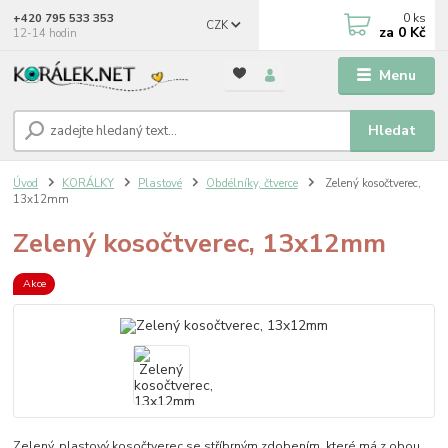
0
ks
+420 795 533 353
CZK
za
0 Kč
12-14 hodin
Menu
Hledat
Úvod
KORÁLKY
Plastové
Obdélníky, čtverce
Zelený kosočtverec,
13x12mm
Zelený kosočtverec, 13x12mm
Akce
Zelený, plastový kosočtverec se stříbrným zdobením, které má z obou