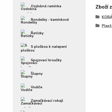
Zboží 
Ozdobná ramínka
KOR
Rondelky - kamínkové
Plas
Řetízky
S ploškou k nalepení
Spojovací kroužky
Šlupny
Vodiče
Zamačkávací rokajl