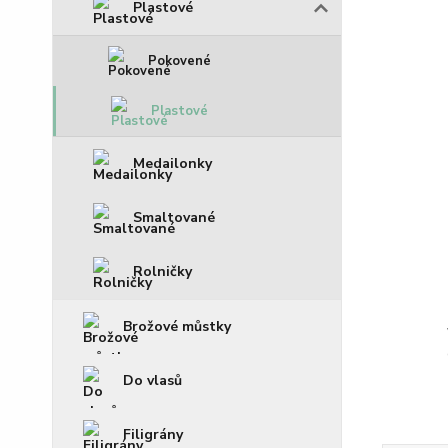
Plastové
Pokovené
Plastové
Medailonky
Smaltované
Rolničky
Brožové můstky
Do vlasů
Filigrány