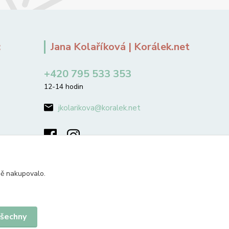
:
Jana Kolaříková | Korálek.net
+420 795 533 353
12-14 hodin
jkolarikova@koralek.net
ně nakupovalo.
všechny