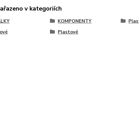
zařazeno v kategoriích
ÁLKY
KOMPONENTY
Plas
tové
Plastové