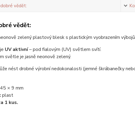
 dobré vědět:
Ko
obré vědět:
neonově zelený plastový blesk s plastickým vyobrazením výbojů
 je
UV aktivní
– pod fialovým (UV) světlem svítí.
m světle je jasně neonově zelený.
ůže nést drobné výrobní nedokonalosti (jemné škrábanečky nebo
45 × 9 mm
:
plast
za 1 kus.