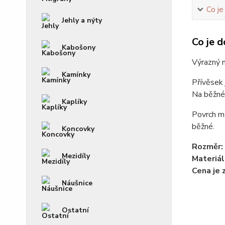
Co je
Jehly a nýty
Co je d
Kabošony
Výrazný 
Kamínky
Přívěsek
Na běžné
Kaplíky
Povrch m
běžné.
Koncovky
Rozměr:
Mezidíly
Materiál
Cena je 
Náušnice
Ostatní