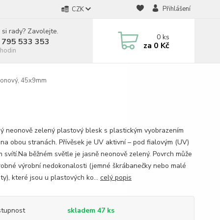
Přihlášení
CZK
 si rady? Zavolejte.
0
ks
 795 533 353
za
0 Kč
hodin
neonový, 45x9mm
ý neonově zelený plastový blesk s plastickým vyobrazením
 na obou stranách. Přívěsek je UV aktivní – pod fialovým (UV)
m svítí.Na běžném světle je jasně neonově zelený. Povrch může
robné výrobní nedokonalosti (jemné škrábanečky nebo malé
ty), které jsou u plastových ko...
celý popis
tupnost
skladem 47 ks