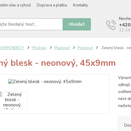
stém slev a výhod
Doprava a platba
Kontakty
Nevíte
Hledat
+420
12-14 
KOMPONENTY
Přívěsky
Plastové
Plastové
Zelený blesk - 
ný blesk - neonový, 45x9mm
Výrazn
výbojů
světle
nést d
nečisto
Dos