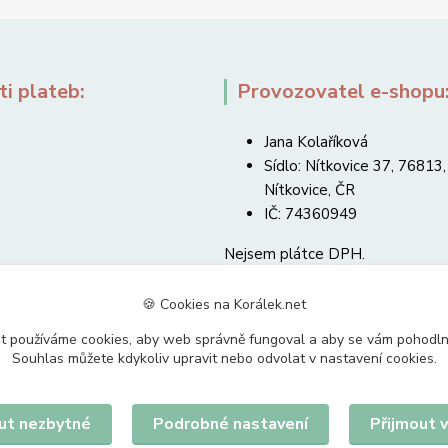
i plateb:
Provozovatel e-shopu
Jana Kolaříková
Sídlo: Nítkovice 37, 76813,
Nítkovice, ČR
IČ: 74360949
Nejsem plátce DPH.
🍪 Cookies na Korálek.net
t používáme cookies, aby web správně fungoval a aby se vám pohodl
Souhlas můžete kdykoliv upravit nebo odvolat v nastavení cookies.
Upravit sběr cookies.
ut nezbytné
Podrobné nastavení
Přijmout 