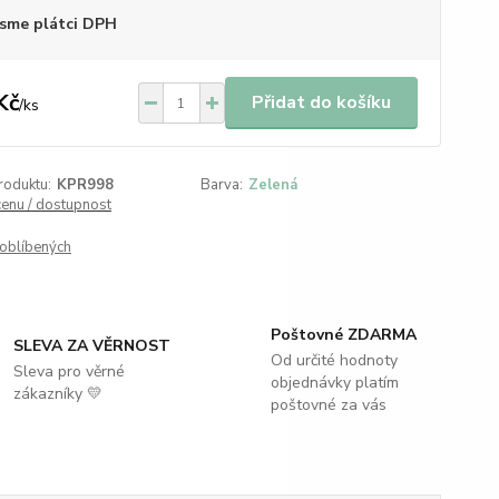
sme plátci DPH
Kč
Přidat do košíku
/
ks
roduktu:
KPR998
Barva:
Zelená
cenu / dostupnost
oblíbených
Poštovné ZDARMA
SLEVA ZA VĚRNOST
Od určité hodnoty
Sleva pro věrné
objednávky platím
zákazníky 💛
poštovné za vás