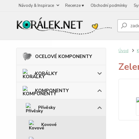
Návody & Inspirace
Recenze ♥
Obchodní podmínky
Sy
Úvod
OCELOVÉ KOMPONENTY
Zele
KORÁLKY
KOMPONENTY
Přívěsky
Kovové