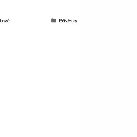
tové
Přívěsky