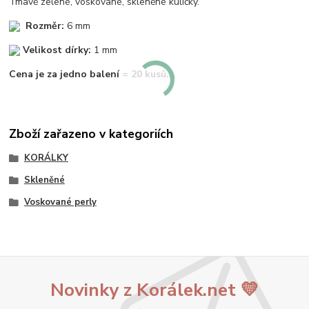
Tmavě zelené, voskované, skleněné kuličky.
Rozměr:
6 mm
Velikost dírky:
1 mm
Cena je za jedno balení = 20 kusů.
Zboží zařazeno v kategoriích
KORÁLKY
Skleněné
Voskované perly
Novinky z Korálek.net 💛