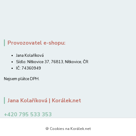
Provozovatel e-shopu:
Jana Kolaříková
Sídlo: Nítkovice 37, 76813, Nítkovice, ČR
IČ: 74360949
Nejsem plátce DPH.
Jana Kolaříková | Korálek.net
+420 795 533 353
12-14 hodin
🍪 Cookies na Korálek.net
jkolarikova@koralek.net