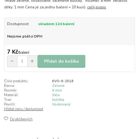
Tmavě zelené, voskované, skleněné kuličky. Rozměr: 6 mm Velikost
dírky: 1 mm Cena je za jedno balení = 20 kusů.
celý popis
Dostupnost
skladem 124 balení
Nejsme plátci DPH
7 Kč
/
balení
Přidat do košíku
Číslo produktu:
KVO-6-2518
Barva:
Zelená
Rozměr:
6 mm
Materiál:
Sklo
Tvar:
Kulička
Povrch:
Voskovaný
Hlídat cenu / dostupnost
Do oblíbených