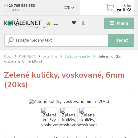
0
ks
+420 795 533 353
CZK
za
0 Kč
12-14 hodin
Menu
Hledat
Úvod
KORÁLKY
Skleněné
Voskované perly
Zelené kuličky,
voskované, 6mm (20ks)
Zelené kuličky, voskované, 6mm
(20ks)