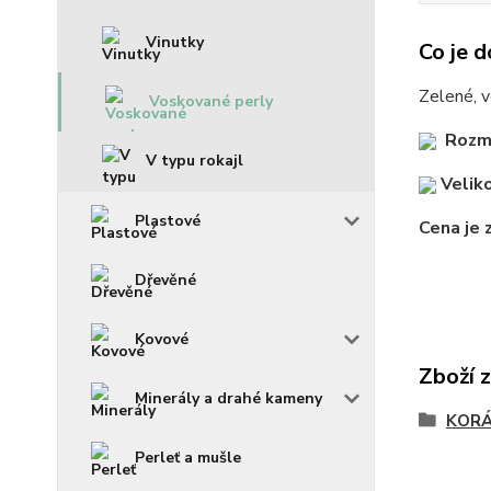
Vinutky
Co je d
Zelené, v
Voskované perly
Rozm
V typu rokajl
Veliko
Plastové
Cena je 
Dřevěné
Kovové
Zboží 
Minerály a drahé kameny
KOR
Perleť a mušle