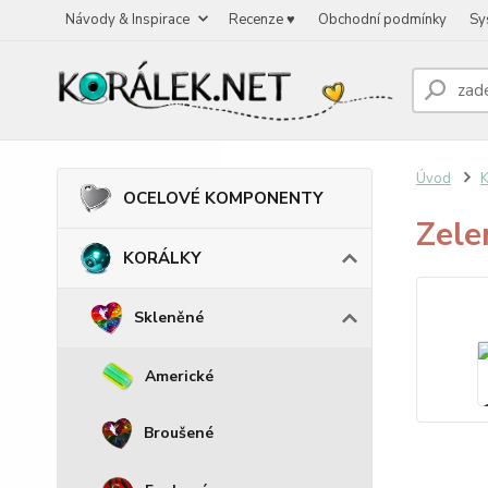
Návody & Inspirace
Recenze ♥
Obchodní podmínky
Sy
Úvod
OCELOVÉ KOMPONENTY
Zele
KORÁLKY
Skleněné
Americké
Broušené