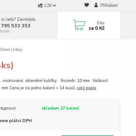
Přihlášení
CZK
 si rady? Zavolejte.
0
ks
 795 533 353
za
0 Kč
hodin
 10mm (14ks)
4ks)
, voskované, skleněné kuličky. Rozměr: 10 mm Velikost
 1 mm Cena je za jedno balení = 14 kusů.
celý popis
tupnost
skladem 27 balení
sme plátci DPH