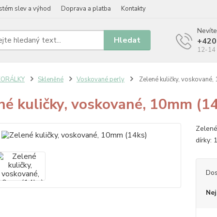
stém slev a výhod
Doprava a platba
Kontakty
Nevíte
Hledat
+420
12-14 
KORÁLKY
Skleněné
Voskované perly
Zelené kuličky, voskované,
né kuličky, voskované, 10mm (1
Zelené
dírky:
Dos
Nej