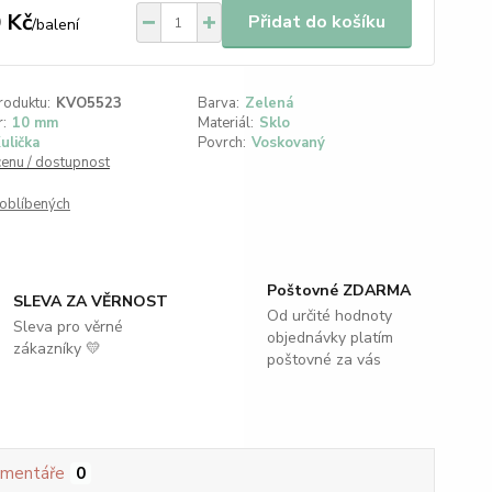
 Kč
Přidat do košíku
/
balení
roduktu:
KVO5523
Barva:
Zelená
:
10 mm
Materiál:
Sklo
ulička
Povrch:
Voskovaný
cenu / dostupnost
oblíbených
Poštovné ZDARMA
SLEVA ZA VĚRNOST
Od určité hodnoty
Sleva pro věrné
objednávky platím
zákazníky 💛
poštovné za vás
mentáře
0