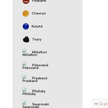
Foukané
Chevron
Kulaté
Tvary
Millefiori
Pokovené
Praskané
Přívěsky
Co je
Swarovski