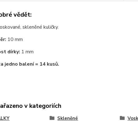
obré vědět:
oskované, skleněné kuličky.
ěr:
10 mm
st dírky:
1 mm
za jedno balení = 14 kusů.
zařazeno v kategoriích
ÁLKY
Skleněné
Vosk