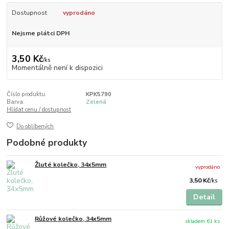
Dostupnost
vyprodáno
Nejsme plátci DPH
3,50 Kč
/
ks
Momentálně není k dispozici
Číslo produktu:
KPK5790
Barva:
Zelená
Hlídat cenu / dostupnost
Do oblíbených
Podobné produkty
Žluté kolečko, 34x5mm
vyprodáno
3,50 Kč
/
ks
Detail
Růžové kolečko, 34x5mm
skladem 61 ks