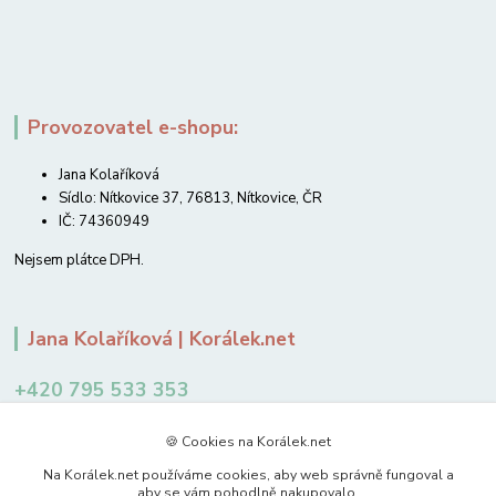
Provozovatel e-shopu:
Jana Kolaříková
Sídlo: Nítkovice 37, 76813, Nítkovice, ČR
IČ: 74360949
Nejsem plátce DPH.
Jana Kolaříková | Korálek.net
+420 795 533 353
12-14 hodin
🍪 Cookies na Korálek.net
jkolarikova@koralek.net
Na Korálek.net používáme cookies, aby web správně fungoval a
aby se vám pohodlně nakupovalo.