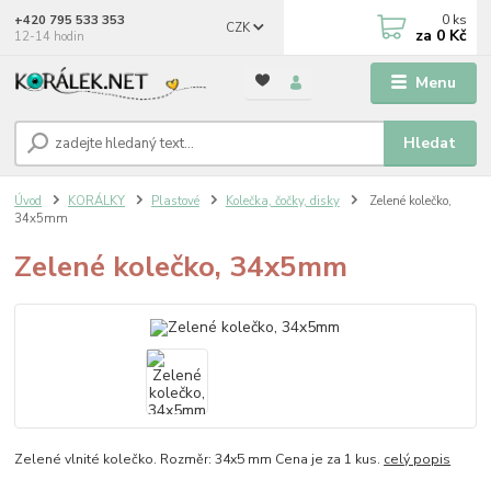
0
ks
+420 795 533 353
CZK
za
0 Kč
12-14 hodin
Menu
Hledat
Úvod
KORÁLKY
Plastové
Kolečka, čočky, disky
Zelené kolečko,
34x5mm
Zelené kolečko, 34x5mm
Zelené vlnité kolečko. Rozměr: 34x5 mm Cena je za 1 kus.
celý popis