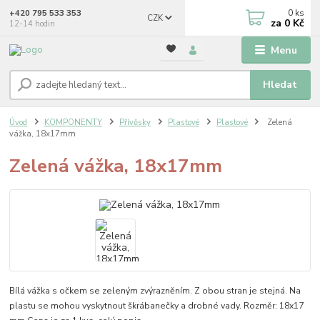
0
ks
+420 795 533 353
CZK
za
0 Kč
12-14 hodin
Menu
Hledat
Úvod
KOMPONENTY
Přívěsky
Plastové
Plastové
Zelená
vážka, 18x17mm
Zelená vážka, 18x17mm
Bílá vážka s očkem se zeleným zvýrazněním. Z obou stran je stejná. Na
plastu se mohou vyskytnout škrábanečky a drobné vady. Rozměr: 18x17