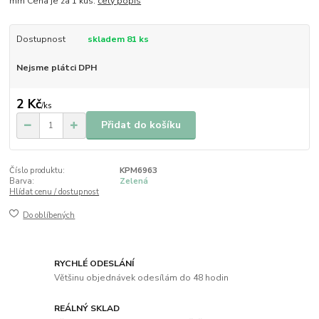
mm Cena je za 1 kus.
celý popis
Dostupnost
skladem 81 ks
Nejsme plátci DPH
2 Kč
/
ks
Přidat do košíku
Číslo produktu:
KPM6963
Barva:
Zelená
Hlídat cenu / dostupnost
Do oblíbených
RYCHLÉ ODESLÁNÍ
Většinu objednávek odesílám do 48 hodin
REÁLNÝ SKLAD