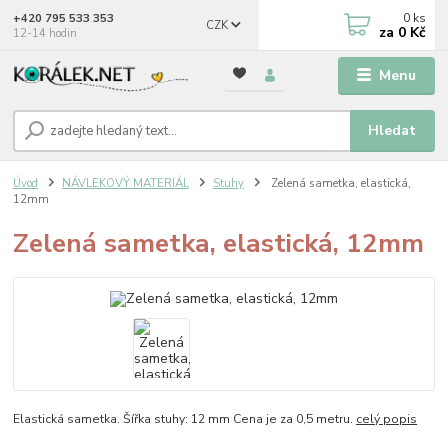
0
ks
+420 795 533 353
CZK
za
0 Kč
12-14 hodin
Menu
Hledat
Úvod
NÁVLEKOVÝ MATERIÁL
Stuhy
Zelená sametka, elastická,
12mm
Zelená sametka, elastická, 12mm
Elastická sametka. Šířka stuhy: 12 mm Cena je za 0,5 metru.
celý popis