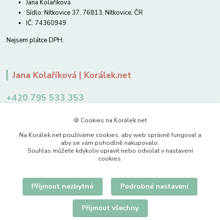
Jana Kolaříková
Sídlo: Nítkovice 37, 76813, Nítkovice, ČR
IČ: 74360949
Nejsem plátce DPH.
Jana Kolaříková | Korálek.net
+420 795 533 353
12-14 hodin
🍪 Cookies na Korálek.net
jkolarikova@koralek.net
Na Korálek.net používáme cookies, aby web správně fungoval a
aby se vám pohodlně nakupovalo.
Souhlas můžete kdykoliv upravit nebo odvolat v nastavení
cookies.
Přijmout nezbytné
Podrobné nastavení
Upravit sběr cookies.
Přijmout všechny