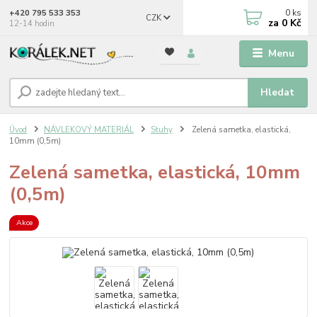
0
ks
+420 795 533 353
CZK
za
0 Kč
12-14 hodin
Menu
Hledat
Úvod
NÁVLEKOVÝ MATERIÁL
Stuhy
Zelená sametka, elastická,
10mm (0,5m)
Zelená sametka, elastická, 10mm
(0,5m)
Akce