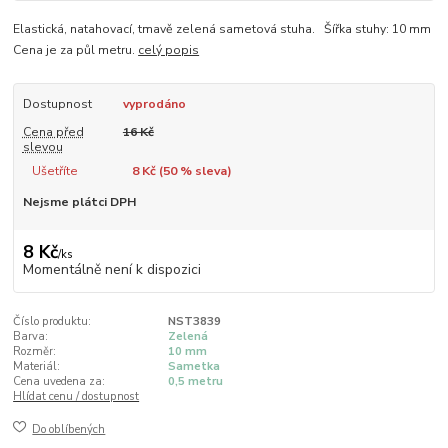
Elastická, natahovací, tmavě zelená sametová stuha. Šířka stuhy: 10 mm
Cena je za půl metru.
celý popis
Dostupnost
vyprodáno
Cena před
16 Kč
slevou
Ušetříte
8 Kč (
50
% sleva)
Nejsme plátci DPH
8 Kč
/
ks
Momentálně není k dispozici
Číslo produktu:
NST3839
Barva:
Zelená
Rozměr:
10 mm
Materiál:
Sametka
Cena uvedena za:
0,5 metru
Hlídat cenu / dostupnost
Do oblíbených