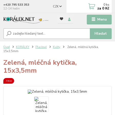
0
ks
+420 795 533 353
CZK
za
0 Kč
12-14 hodin
Menu
Hledat
Úvod
KORÁLKY
Plastové
Květy
Zelená, mléčná kytička,
15x3,5mm
Zelená, mléčná kytička,
15x3,5mm
Akce