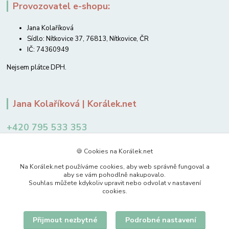
Provozovatel e-shopu:
Jana Kolaříková
Sídlo: Nítkovice 37, 76813, Nítkovice, ČR
IČ: 74360949
Nejsem plátce DPH.
Jana Kolaříková | Korálek.net
+420 795 533 353
12-14 hodin
🍪 Cookies na Korálek.net
jkolarikova@koralek.net
Na Korálek.net používáme cookies, aby web správně fungoval a
aby se vám pohodlně nakupovalo.
Souhlas můžete kdykoliv upravit nebo odvolat v nastavení
cookies.
Přijmout nezbytné
Podrobné nastavení
Upravit sběr cookies.