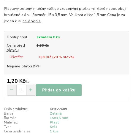
Plastový, zelený, mléčný květ se zkosenými ploškami, které napodobují
broušené sklo. Rozměr: 15 x 3,5 mm Velikost dírky: 1,5 mm Cena je za
jeden kus.
celý popis
Dostupnost
skladem 8 ks
Cena před
1,50 Kč
slevou
Ušetříte
0,30 Kč (
20
% sleva)
Nejsme plátci DPH
1,20 Kč
/
ks
Přidat do košíku
Číslo produktu:
KPKV7409
Barva:
Zelená
Rozměr:
15x3,5 mm
Materiál:
Plast
Tvar:
Květ
Cena uvedena za:
1 kus