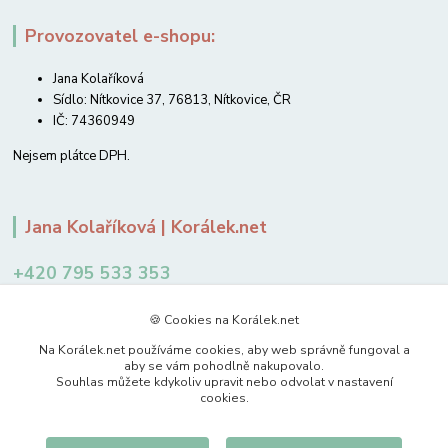
Provozovatel e-shopu:
Jana Kolaříková
Sídlo: Nítkovice 37, 76813, Nítkovice, ČR
IČ: 74360949
Nejsem plátce DPH.
Jana Kolaříková | Korálek.net
+420 795 533 353
12-14 hodin
🍪 Cookies na Korálek.net
jkolarikova@koralek.net
Na Korálek.net používáme cookies, aby web správně fungoval a
aby se vám pohodlně nakupovalo.
Souhlas můžete kdykoliv upravit nebo odvolat v nastavení
cookies.