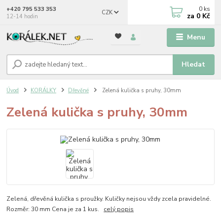
0
ks
+420 795 533 353
CZK
za
0 Kč
12-14 hodin
Menu
Hledat
Úvod
KORÁLKY
Dřevěné
Zelená kulička s pruhy, 30mm
Zelená kulička s pruhy, 30mm
Zelená, dřevěná kulička s proužky. Kuličky nejsou vždy zcela pravidelné.
Rozměr: 30 mm Cena je za 1 kus.
celý popis