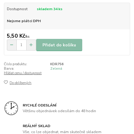
Dostupnost
skladem 34 ks
Nejsme plátci DPH
5,50 Kč
/
ks
Přidat do košíku
Číslo produktu:
KDR756
Barva:
Zelená
Hlídat cenu / dostupnost
Do oblíbených
RYCHLÉ ODESLÁNÍ
Většinu objednávek odesílám do 48 hodin
REÁLNÝ SKLAD
Vše, co lze objednat, mám skutečně skladem