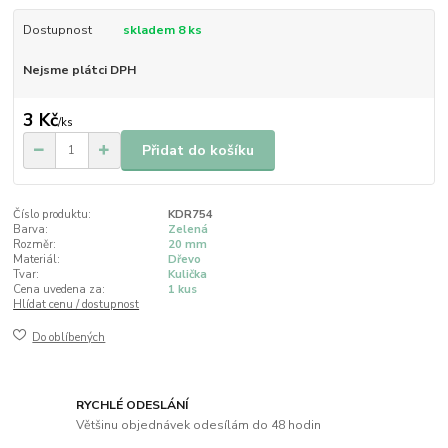
Dostupnost
skladem 8 ks
Nejsme plátci DPH
3 Kč
/
ks
Přidat do košíku
Číslo produktu:
KDR754
Barva:
Zelená
Rozměr:
20 mm
Materiál:
Dřevo
Tvar:
Kulička
Cena uvedena za:
1 kus
Hlídat cenu / dostupnost
Do oblíbených
RYCHLÉ ODESLÁNÍ
Většinu objednávek odesílám do 48 hodin