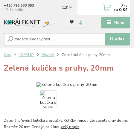
0
ks
+420 795 533 353
CZK
za
0 Kč
12-14 hodin
Menu
Hledat
Úvod
KORÁLKY
Dřevěné
Zelená kulička s pruhy, 20mm
Zelená kulička s pruhy, 20mm
Zelená, dřevěná kulička s proužky. Kuličky nejsou vždy zcela pravidelné.
Rozměr: 20 mm Cena je za 1 kus.
celý popis