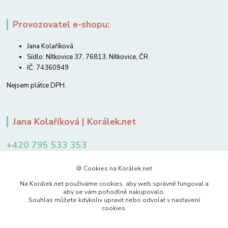
Provozovatel e-shopu:
Jana Kolaříková
Sídlo: Nítkovice 37, 76813, Nítkovice, ČR
IČ: 74360949
Nejsem plátce DPH.
Jana Kolaříková | Korálek.net
+420 795 533 353
12-14 hodin
🍪 Cookies na Korálek.net
jkolarikova@koralek.net
Na Korálek.net používáme cookies, aby web správně fungoval a
aby se vám pohodlně nakupovalo.
Souhlas můžete kdykoliv upravit nebo odvolat v nastavení
cookies.