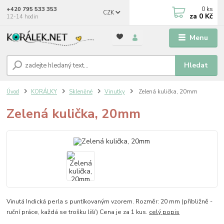
0
ks
+420 795 533 353
CZK
za
0 Kč
12-14 hodin
Menu
Hledat
Úvod
KORÁLKY
Skleněné
Vinutky
Zelená kulička, 20mm
Zelená kulička, 20mm
Vinutá Indická perla s puntíkovaným vzorem. Rozměr: 20 mm (přibližně -
ruční práce, každá se trošku liší) Cena je za 1 kus.
celý popis