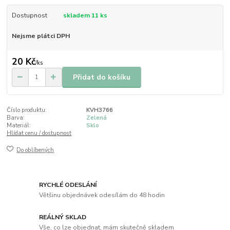
Dostupnost
skladem 11 ks
Nejsme plátci DPH
20 Kč
/
ks
Přidat do košíku
Číslo produktu:
KVH3766
Barva:
Zelená
Materiál:
Sklo
Hlídat cenu / dostupnost
Do oblíbených
RYCHLÉ ODESLÁNÍ
Většinu objednávek odesílám do 48 hodin
REÁLNÝ SKLAD
Vše, co lze objednat, mám skutečně skladem