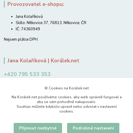
Provozovatel e-shopu:
Jana Kolaříková
Sídlo: Nítkovice 37, 76813, Nítkovice, ČR
IČ: 74360949
Nejsem plátce DPH.
Jana Kolaříková | Korálek.net
+420 795 533 353
12-14 hodin
🍪 Cookies na Korálek.net
jkolarikova@koralek.net
Na Korálek.net používáme cookies, aby web správně fungoval a
aby se vám pohodlně nakupovalo.
Souhlas můžete kdykoliv upravit nebo odvolat v nastavení
cookies.
Přijmout nezbytné
Podrobné nastavení