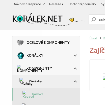
Návody & Inspirace
Recenze ♥
Obchodní podmínky
Sy
Úvod
OCELOVÉ KOMPONENTY
Zají
KORÁLKY
KOMPONENTY
Přívěsky
Kovové