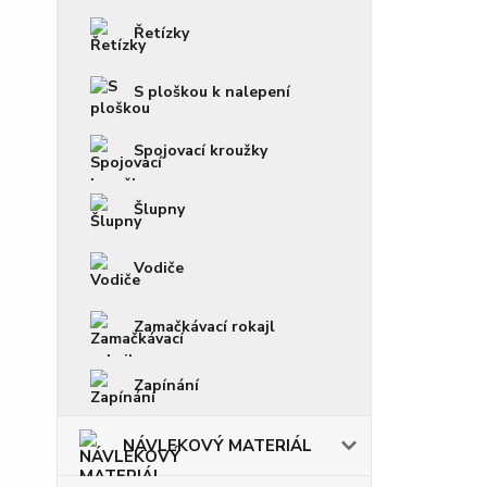
Řetízky
S ploškou k nalepení
Spojovací kroužky
Šlupny
Vodiče
Zamačkávací rokajl
Zapínání
NÁVLEKOVÝ MATERIÁL