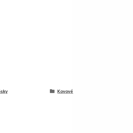
ěsky
Kovové