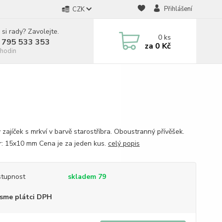
Přihlášení
CZK
 si rady? Zavolejte.
0
ks
 795 533 353
za
0 Kč
hodin
 zajíček s mrkví v barvě starostříbra. Oboustranný přívěšek.
: 15x10 mm Cena je za jeden kus.
celý popis
tupnost
skladem 79
sme plátci DPH