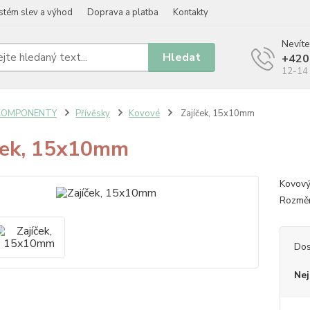
stém slev a výhod
Doprava a platba
Kontakty
Nevíte
Hledat
+420
12-14 
KOMPONENTY
Přívěsky
Kovové
Zajíček, 15x10mm
ček, 15x10mm
Kovový
Rozměr
Dos
Nej