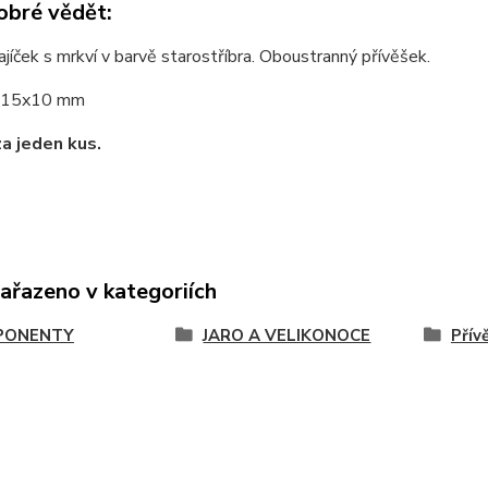
obré vědět:
jíček s mrkví v barvě starostříbra. Oboustranný přívěšek.
15x10 mm
za jeden kus.
zařazeno v kategoriích
PONENTY
JARO A VELIKONOCE
Přív