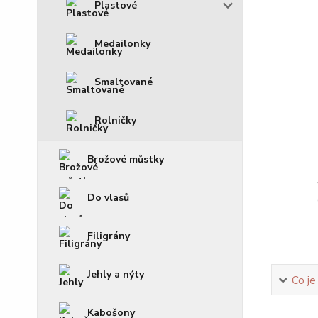
Plastové
Medailonky
Smaltované
Rolničky
Brožové můstky
Do vlasů
Filigrány
Jehly a nýty
Co je
Kabošony