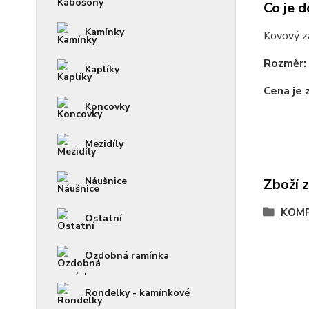
Co je d
Kamínky
Kovový za
Rozměr:
Kaplíky
Cena je 
Koncovky
Mezidíly
Náušnice
Zboží 
KOM
Ostatní
Ozdobná ramínka
Rondelky - kamínkové