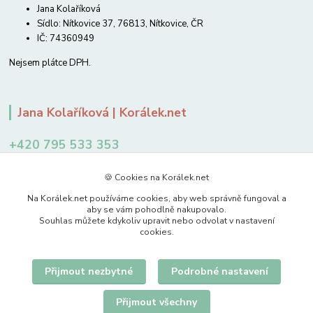
Jana Kolaříková
Sídlo: Nítkovice 37, 76813, Nítkovice, ČR
IČ: 74360949
Nejsem plátce DPH.
Jana Kolaříková | Korálek.net
+420 795 533 353
12-14 hodin
🍪 Cookies na Korálek.net
jkolarikova@koralek.net
Na Korálek.net používáme cookies, aby web správně fungoval a
aby se vám pohodlně nakupovalo.
Souhlas můžete kdykoliv upravit nebo odvolat v nastavení
cookies.
Přijmout nezbytné
Podrobné nastavení
Upravit sběr cookies.
Přijmout všechny