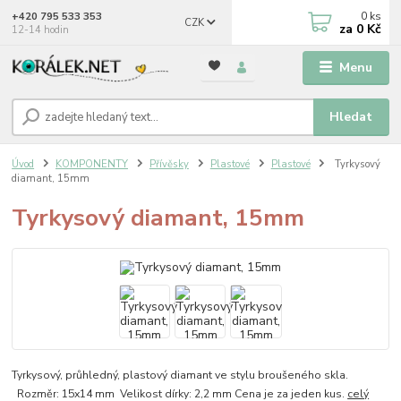
0
ks
+420 795 533 353
CZK
za
0 Kč
12-14 hodin
Menu
Hledat
Úvod
KOMPONENTY
Přívěsky
Plastové
Plastové
Tyrkysový
diamant, 15mm
Tyrkysový diamant, 15mm
Tyrkysový, průhledný, plastový diamant ve stylu broušeného skla.
Rozměr: 15x14 mm Velikost dírky: 2,2 mm Cena je za jeden kus.
celý