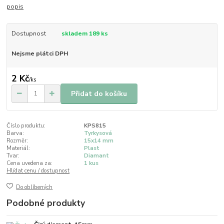
popis
Dostupnost
skladem 189 ks
Nejsme plátci DPH
2 Kč
/
ks
Přidat do košíku
Číslo produktu:
KPS815
Barva:
Tyrkysová
Rozměr:
15x14 mm
Materiál:
Plast
Tvar:
Diamant
Cena uvedena za:
1 kus
Hlídat cenu / dostupnost
Do oblíbených
Podobné produkty