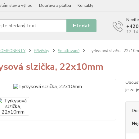
stém slev a výhod
Doprava a platba
Kontakty
Nevíte
Hledat
+420
12-14 
KOMPONENTY
Přívěsky
Smaltované
Tyrkysová slzička, 22x10
ysová slzička, 22x10mm
Oboust
je za 
Dos
Nej