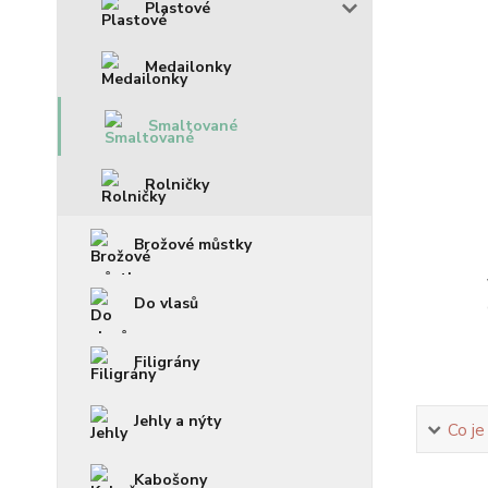
Plastové
Medailonky
Smaltované
Rolničky
Brožové můstky
Do vlasů
Filigrány
Jehly a nýty
Co je
Kabošony