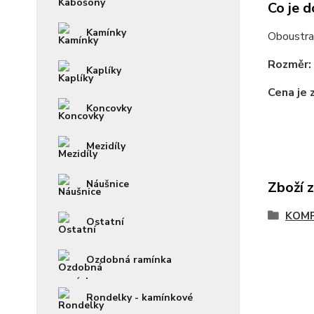
Co je d
Kamínky
Oboustran
Rozměr:
Kaplíky
Cena je 
Koncovky
Mezidíly
Náušnice
Zboží 
KOM
Ostatní
Ozdobná ramínka
Rondelky - kamínkové