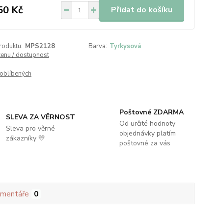
50 Kč
Přidat do košíku
roduktu:
MPS2128
Barva:
Tyrkysová
cenu / dostupnost
oblíbených
Poštovné ZDARMA
SLEVA ZA VĚRNOST
Od určité hodnoty
Sleva pro věrné
objednávky platím
zákazníky 💛
poštovné za vás
mentáře
0