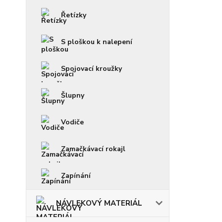
Řetízky
S ploškou k nalepení
Spojovací kroužky
Šlupny
Vodiče
Zamačkávací rokajl
Zapínání
NÁVLEKOVÝ MATERIÁL