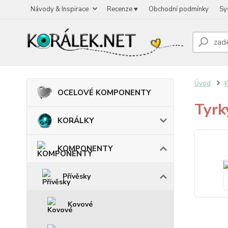
Návody & Inspirace
Recenze ♥
Obchodní podmínky
Sy
Úvod
OCELOVÉ KOMPONENTY
Tyrk
KORÁLKY
KOMPONENTY
Přívěsky
Kovové