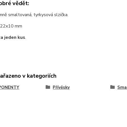
obré vědět:
ně smaltovaná, tyrkysová slzička.
22x10 mm
za jeden kus
.
zařazeno v kategoriích
PONENTY
Přívěsky
Sma