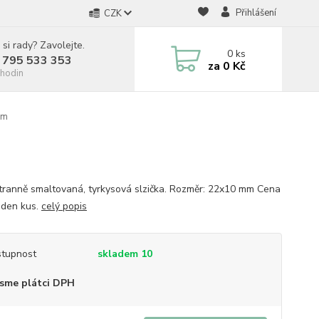
Přihlášení
CZK
 si rady? Zavolejte.
0
ks
 795 533 353
za
0 Kč
hodin
mm
ranně smaltovaná, tyrkysová slzička. Rozměr: 22x10 mm Cena
jeden kus.
celý popis
tupnost
skladem 10
sme plátci DPH