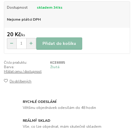
Dostupnost
skladem 34 ks
Nejsme plátci DPH
20 Kč
/
ks
Přidat do košíku
Číslo produktu:
KCE6885
Barva:
Žlutá
Hlídat cenu / dostupnost
Do oblíbených
RYCHLÉ ODESLÁNÍ
Většinu objednávek odesílám do 48 hodin
REÁLNÝ SKLAD
Vše, co lze objednat, mám skutečně skladem