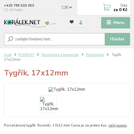
0
ks
+420 795 533 353
CZK
za
0 Kč
12-14 hodin
Menu
Hledat
Úvod
KORÁLKY
Porcelánové a keramické
Porcelánové
Tygřík,
17x12mm
Tygřík, 17x12mm
Porcelánový tygřík. Rozměr: 17x12 mm Cena je za jeden kus.
celý popis