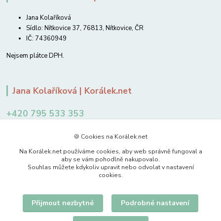
Jana Kolaříková
Sídlo: Nítkovice 37, 76813, Nítkovice, ČR
IČ: 74360949
Nejsem plátce DPH.
Jana Kolaříková | Korálek.net
+420 795 533 353
12-14 hodin
🍪 Cookies na Korálek.net
jkolarikova@koralek.net
Na Korálek.net používáme cookies, aby web správně fungoval a
aby se vám pohodlně nakupovalo.
Souhlas můžete kdykoliv upravit nebo odvolat v nastavení
cookies.
Přijmout nezbytné
Podrobné nastavení
Upravit sběr cookies.