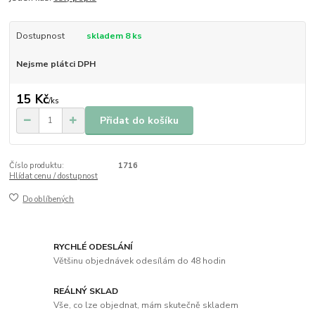
Dostupnost
skladem 8 ks
Nejsme plátci DPH
15 Kč
/
ks
Přidat do košíku
Číslo produktu:
1716
Hlídat cenu / dostupnost
Do oblíbených
RYCHLÉ ODESLÁNÍ
Většinu objednávek odesílám do 48 hodin
REÁLNÝ SKLAD
Vše, co lze objednat, mám skutečně skladem