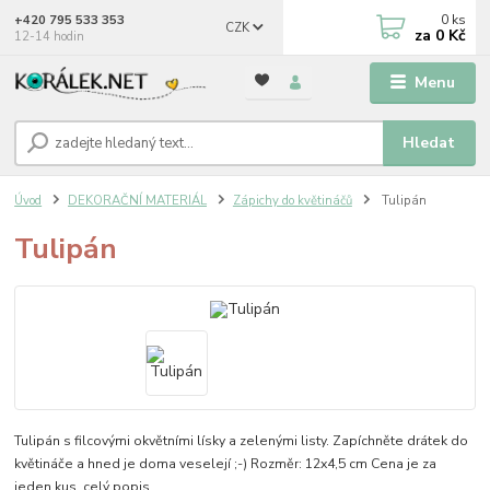
0
ks
+420 795 533 353
CZK
za
0 Kč
12-14 hodin
Menu
Hledat
Úvod
DEKORAČNÍ MATERIÁL
Zápichy do květináčů
Tulipán
Tulipán
Tulipán s filcovými okvětními lísky a zelenými listy. Zapíchněte drátek do
květináče a hned je doma veselejí ;-) Rozměr: 12x4,5 cm Cena je za
jeden kus.
celý popis