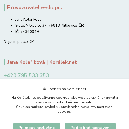
Provozovatel e-shopu:
Jana Kolaříková
Sídlo: Nítkovice 37, 76813, Nítkovice, ČR
IČ: 74360949
Nejsem plátce DPH.
Jana Kolaříková | Korálek.net
+420 795 533 353
12-14 hodin
🍪 Cookies na Korálek.net
jkolarikova@koralek.net
Na Korálek.net používáme cookies, aby web správně fungoval a
aby se vám pohodlně nakupovalo.
Souhlas můžete kdykoliv upravit nebo odvolat v nastavení
cookies.
Přijmout nezbytné
Podrobné nastavení