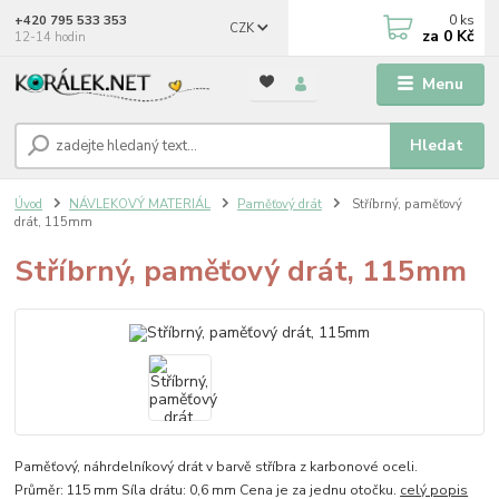
0
ks
+420 795 533 353
CZK
za
0 Kč
12-14 hodin
Menu
Hledat
Úvod
NÁVLEKOVÝ MATERIÁL
Paměťový drát
Stříbrný, paměťový
drát, 115mm
Stříbrný, paměťový drát, 115mm
Paměťový, náhrdelníkový drát v barvě stříbra z karbonové oceli.
Průměr: 115 mm Síla drátu: 0,6 mm Cena je za jednu otočku.
celý popis