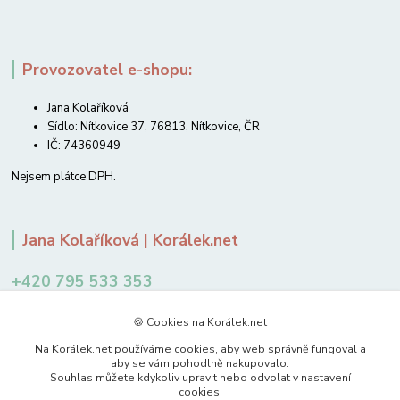
Provozovatel e-shopu:
Jana Kolaříková
Sídlo: Nítkovice 37, 76813, Nítkovice, ČR
IČ: 74360949
Nejsem plátce DPH.
Jana Kolaříková | Korálek.net
+420 795 533 353
12-14 hodin
🍪 Cookies na Korálek.net
jkolarikova@koralek.net
Na Korálek.net používáme cookies, aby web správně fungoval a
aby se vám pohodlně nakupovalo.
Souhlas můžete kdykoliv upravit nebo odvolat v nastavení
cookies.