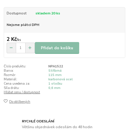
Dostupnost
skladem 20 ks
Nejsme plátci DPH
2 Kč
/
ks
Přidat do košíku
Číslo produktu:
NPA1522
Barva:
Stříbrná
Rozměr:
115 mm
Materiál:
karbonová ocel
Cena uvedena za:
1 otočku
Síla drátu:
0,6 mm
Hlídat cenu / dostupnost
Do oblíbených
RYCHLÉ ODESLÁNÍ
Většinu objednávek odesílám do 48 hodin