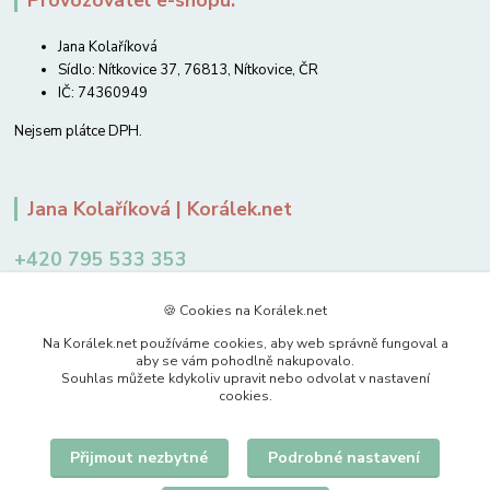
Provozovatel e-shopu:
Jana Kolaříková
Sídlo: Nítkovice 37, 76813, Nítkovice, ČR
IČ: 74360949
Nejsem plátce DPH.
Jana Kolaříková | Korálek.net
+420 795 533 353
12-14 hodin
🍪 Cookies na Korálek.net
jkolarikova@koralek.net
Na Korálek.net používáme cookies, aby web správně fungoval a
aby se vám pohodlně nakupovalo.
Souhlas můžete kdykoliv upravit nebo odvolat v nastavení
cookies.
Přijmout nezbytné
Podrobné nastavení
Upravit sběr cookies.