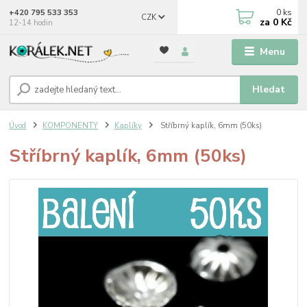
0
ks
+420 795 533 353
CZK
za
0 Kč
12-14 hodin
Menu
Hledat
Úvod
KOMPONENTY
Kaplíky
Stříbrný kaplík, 6mm (50ks)
Stříbrný kaplík, 6mm (50ks)