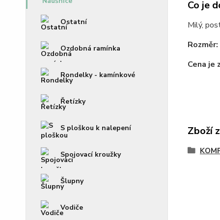
Co je d
Ostatní
Milý, pos
Rozměr:
Ozdobná ramínka
Cena je 
Rondelky - kamínkové
Řetízky
S ploškou k nalepení
Zboží 
KOM
Spojovací kroužky
Šlupny
Vodiče