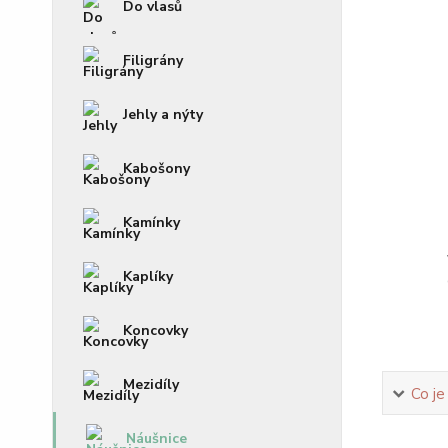
Do vlasů
Filigrány
Jehly a nýty
Kabošony
Kamínky
Kaplíky
Koncovky
Mezidíly
Co je
Náušnice