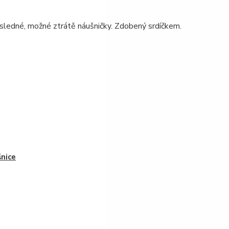
 následné, možné ztrátě náušničky. Zdobený srdíčkem.
nice