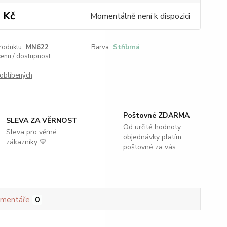
 Kč
Momentálně není k dispozici
roduktu:
MN622
Barva:
Stříbrná
cenu / dostupnost
oblíbených
Poštovné ZDARMA
SLEVA ZA VĚRNOST
Od určité hodnoty
Sleva pro věrné
objednávky platím
zákazníky 💛
poštovné za vás
mentáře
0