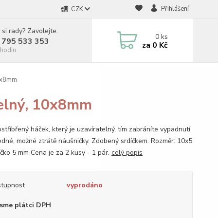
Přihlášení
CZK
 si rady? Zavolejte.
0
ks
 795 533 353
za
0 Kč
hodin
10x8mm
telný, 10x8mm
ostříbřený háček, který je uzavíratelný, tím zabráníte vypadnutí
edné, možné ztrátě náušničky. Zdobený srdíčkem. Rozměr: 10x5
íčko 5 mm Cena je za 2 kusy - 1 pár.
celý popis
tupnost
vyprodáno
sme plátci DPH