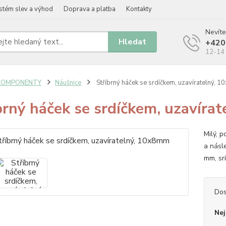
stém slev a výhod
Doprava a platba
Kontakty
Nevíte
Hledat
+420
12-14 
KOMPONENTY
Náušnice
Stříbrný háček se srdíčkem, uzavíratelný, 
brný háček se srdíčkem, uzavíra
Milý, p
a násl
mm, sr
Dos
Nej