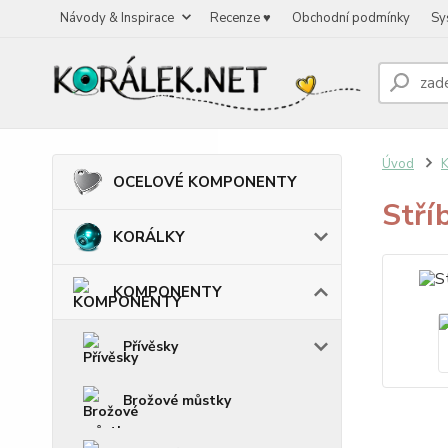
Návody & Inspirace
Recenze ♥
Obchodní podmínky
Sy
Úvod
OCELOVÉ KOMPONENTY
Stří
KORÁLKY
KOMPONENTY
Přívěsky
Brožové můstky