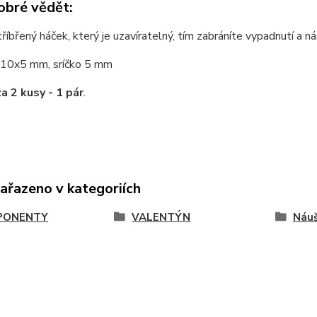
obré vědět:
tříbřený háček, který je uzavíratelný, tím zabráníte vypadnutí a
10x5 mm, sríčko 5 mm
za 2 kusy - 1 pár
.
zařazeno v kategoriích
PONENTY
VALENTÝN
Náuš