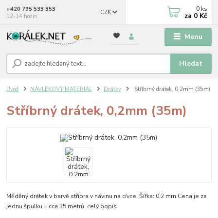
0
ks
+420 795 533 353
CZK
za
0 Kč
12-14 hodin
Menu
Hledat
Úvod
NÁVLEKOVÝ MATERIÁL
Drátky
Stříbrný drátek, 0,2mm (35m)
Stříbrný drátek, 0,2mm (35m)
Měděný drátek v barvě stříbra v návinu na cívce. Šířka: 0,2 mm Cena je za
jednu špulku = cca 35 metrů.
celý popis