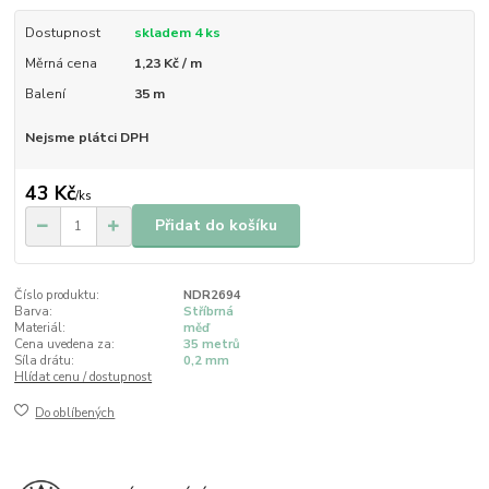
Dostupnost
skladem 4 ks
Měrná cena
1,23 Kč / m
Balení
35 m
Nejsme plátci DPH
43 Kč
/
ks
Přidat do košíku
Číslo produktu:
NDR2694
Barva:
Stříbrná
Materiál:
měď
Cena uvedena za:
35 metrů
Síla drátu:
0,2 mm
Hlídat cenu / dostupnost
Do oblíbených