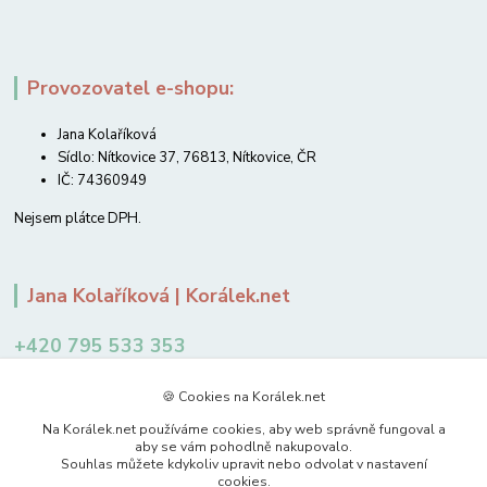
Provozovatel e-shopu:
Jana Kolaříková
Sídlo: Nítkovice 37, 76813, Nítkovice, ČR
IČ: 74360949
Nejsem plátce DPH.
Jana Kolaříková | Korálek.net
+420 795 533 353
12-14 hodin
🍪 Cookies na Korálek.net
jkolarikova@koralek.net
Na Korálek.net používáme cookies, aby web správně fungoval a
aby se vám pohodlně nakupovalo.
Souhlas můžete kdykoliv upravit nebo odvolat v nastavení
cookies.