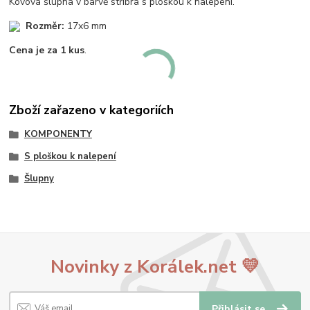
Kovová šlupna v barvě stříbra s ploškou k nalepení.
Rozměr:
17x6 mm
Cena je za 1 kus
.
Zboží zařazeno v kategoriích
KOMPONENTY
S ploškou k nalepení
Šlupny
Novinky z Korálek.net 💛
Přihlásit se