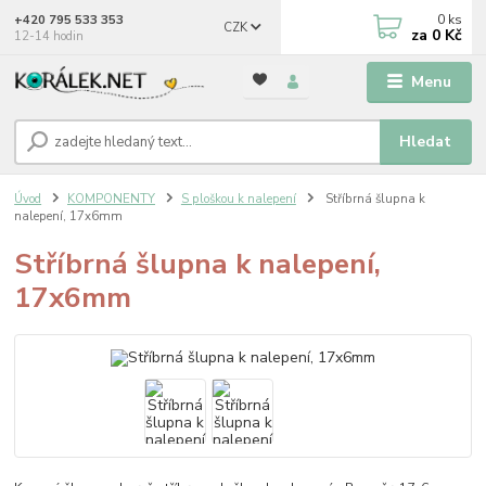
0
ks
+420 795 533 353
CZK
za
0 Kč
12-14 hodin
Menu
Hledat
Úvod
KOMPONENTY
S ploškou k nalepení
Stříbrná šlupna k
nalepení, 17x6mm
Stříbrná šlupna k nalepení,
17x6mm