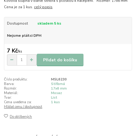
Kovová šlupna v barvě stříbra s ploškou k nalepení. Rozměr: 17x6 mm
Cena je za 1 kus.
celý popis
Dostupnost
skladem 5 ks
Nejsme plátci DPH
7 Kč
/
ks
Přidat do košíku
Číslo produktu:
MSL6230
Barva:
Stříbrná
Rozměr:
17x6 mm
Materiál:
Mosaz
Tvar:
List
Cena uvedena za:
1 kus
Hlídat cenu / dostupnost
Do oblíbených