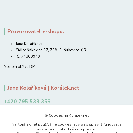
Provozovatel e-shopu:
Jana Kolaříková
Sídlo: Nítkovice 37, 76813, Nítkovice, ČR
IČ: 74360949
Nejsem plátce DPH.
Jana Kolaříková | Korálek.net
+420 795 533 353
12-14 hodin
🍪 Cookies na Korálek.net
jkolarikova@koralek.net
Na Korálek.net používáme cookies, aby web správně fungoval a
aby se vám pohodlně nakupovalo.