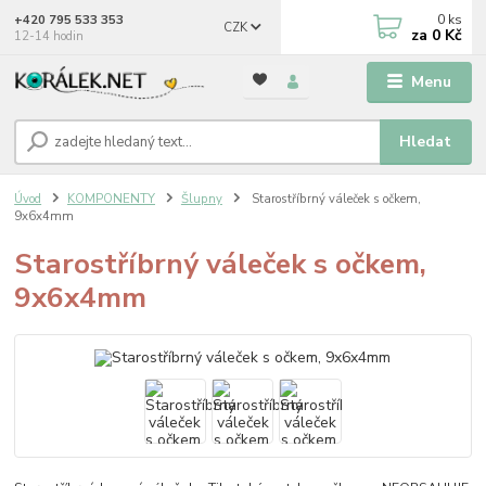
0
ks
+420 795 533 353
CZK
za
0 Kč
12-14 hodin
Menu
Hledat
Úvod
KOMPONENTY
Šlupny
Starostříbrný váleček s očkem,
9x6x4mm
Starostříbrný váleček s očkem,
9x6x4mm