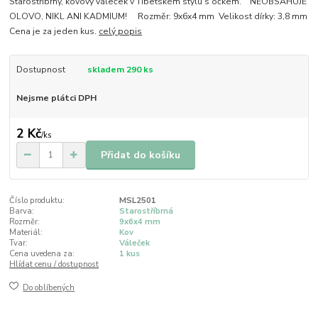
Starostříbrný, kovový váleček v Tibetském stylu s očkem. NEOBSAHUJE
OLOVO, NIKL ANI KADMIUM! Rozměr: 9x6x4 mm Velikost dírky: 3,8 mm
Cena je za jeden kus.
celý popis
Dostupnost
skladem 290 ks
Nejsme plátci DPH
2 Kč
/
ks
Přidat do košíku
Číslo produktu:
MSL2501
Barva:
Starostříbrná
Rozměr:
9x6x4 mm
Materiál:
Kov
Tvar:
Váleček
Cena uvedena za:
1 kus
Hlídat cenu / dostupnost
Do oblíbených