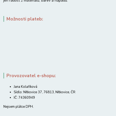
jen radost z materiálů, barev a nápadů.
Možnosti plateb:
Provozovatel e-shopu:
Jana Kolaříková
Sídlo: Nítkovice 37, 76813, Nítkovice, ČR
IČ: 74360949
Nejsem plátce DPH.