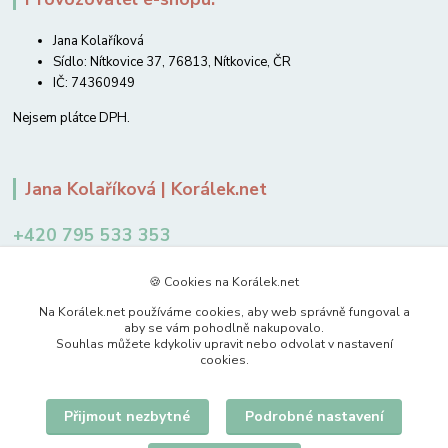
Jana Kolaříková
Sídlo: Nítkovice 37, 76813, Nítkovice, ČR
IČ: 74360949
Nejsem plátce DPH.
Jana Kolaříková | Korálek.net
+420 795 533 353
12-14 hodin
🍪 Cookies na Korálek.net
jkolarikova@koralek.net
Na Korálek.net používáme cookies, aby web správně fungoval a
aby se vám pohodlně nakupovalo.
Souhlas můžete kdykoliv upravit nebo odvolat v nastavení
cookies.
Přijmout nezbytné
Podrobné nastavení
Upravit sběr cookies.