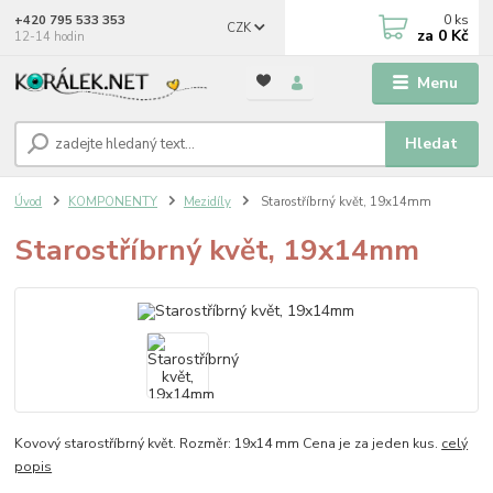
0
ks
+420 795 533 353
CZK
za
0 Kč
12-14 hodin
Menu
Hledat
Úvod
KOMPONENTY
Mezidíly
Starostříbrný květ, 19x14mm
Starostříbrný květ, 19x14mm
Kovový starostříbrný květ. Rozměr: 19x14 mm Cena je za jeden kus.
celý
popis