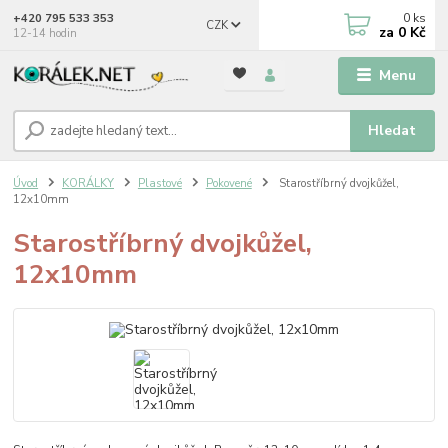
0
ks
+420 795 533 353
CZK
za
0 Kč
12-14 hodin
Menu
Hledat
Úvod
KORÁLKY
Plastové
Pokovené
Starostříbrný dvojkůžel,
12x10mm
Starostříbrný dvojkůžel,
12x10mm