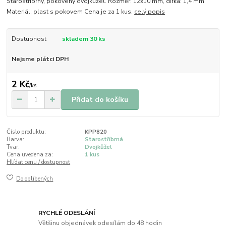
Starostříbrný, pokovený dvojkůžel. Rozměr: 12x10 mm, dírka: 1,4 mm
Materiál: plast s pokovem Cena je za 1 kus.
celý popis
Dostupnost
skladem 30 ks
Nejsme plátci DPH
2 Kč
/
ks
Přidat do košíku
Číslo produktu:
KPP820
Barva:
Starostříbrná
Tvar:
Dvojkůžel
Cena uvedena za:
1 kus
Hlídat cenu / dostupnost
Do oblíbených
RYCHLÉ ODESLÁNÍ
Většinu objednávek odesílám do 48 hodin