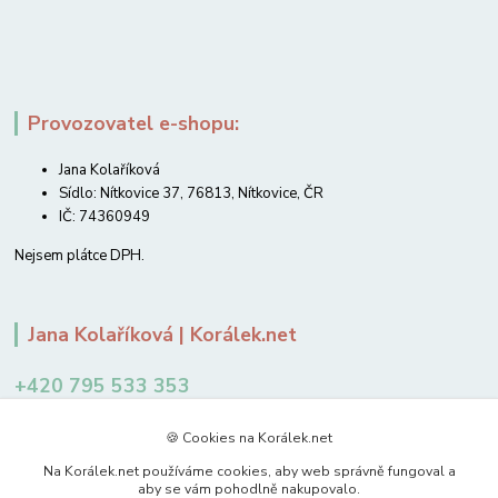
Provozovatel e-shopu:
Jana Kolaříková
Sídlo: Nítkovice 37, 76813, Nítkovice, ČR
IČ: 74360949
Nejsem plátce DPH.
Jana Kolaříková | Korálek.net
+420 795 533 353
12-14 hodin
🍪 Cookies na Korálek.net
jkolarikova@koralek.net
Na Korálek.net používáme cookies, aby web správně fungoval a
aby se vám pohodlně nakupovalo.