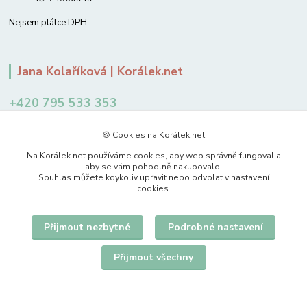
Nejsem plátce DPH.
Jana Kolaříková | Korálek.net
+420 795 533 353
12-14 hodin
🍪 Cookies na Korálek.net
jkolarikova@koralek.net
Na Korálek.net používáme cookies, aby web správně fungoval a
aby se vám pohodlně nakupovalo.
Souhlas můžete kdykoliv upravit nebo odvolat v nastavení
cookies.
Přijmout nezbytné
Podrobné nastavení
Upravit sběr cookies.
Přijmout všechny
© 2007-2026 Korálek.net – korálky s radostí
Vytvořeno na
Eshop-rychle.cz