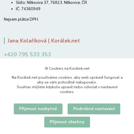
Sídlo: Nítkovice 37, 76813, Nítkovice, ČR
IČ: 74360949
Nejsem plátce DPH.
Jana Kolaříková | Korálek.net
+420 795 533 353
12-14 hodin
🍪 Cookies na Korálek.net
jkolarikova@koralek.net
Na Korálek.net používáme cookies, aby web správně fungoval a
aby se vám pohodlně nakupovalo.
Souhlas můžete kdykoliv upravit nebo odvolat v nastavení
cookies.
Přijmout nezbytné
Podrobné nastavení
Upravit sběr cookies.
Přijmout všechny
© 2007-2026 Korálek.net – korálky s radostí