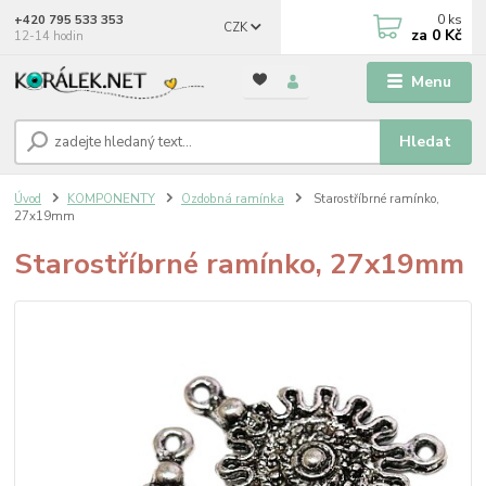
0
ks
+420 795 533 353
CZK
za
0 Kč
12-14 hodin
Menu
Hledat
Úvod
KOMPONENTY
Ozdobná ramínka
Starostříbrné ramínko,
27x19mm
Starostříbrné ramínko, 27x19mm