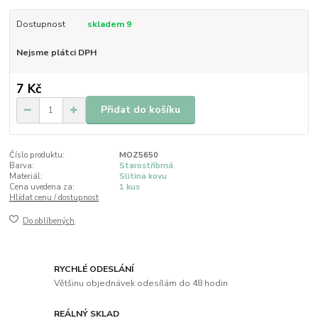
Dostupnost
skladem 9
Nejsme plátci DPH
7 Kč
Přidat do košíku
Číslo produktu:
MOZ5650
Barva:
Starostříbrná
Materiál:
Slitina kovu
Cena uvedena za:
1 kus
Hlídat cenu / dostupnost
Do oblíbených
RYCHLÉ ODESLÁNÍ
Většinu objednávek odesílám do 48 hodin
REÁLNÝ SKLAD