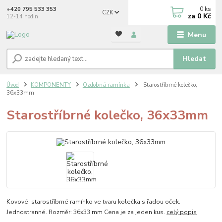
0
ks
+420 795 533 353
CZK
za
0 Kč
12-14 hodin
Menu
Hledat
Úvod
KOMPONENTY
Ozdobná ramínka
Starostříbrné kolečko,
36x33mm
Starostříbrné kolečko, 36x33mm
Kovové, starostříbrné ramínko ve tvaru kolečka s řadou oček.
Jednostranné. Rozměr: 36x33 mm Cena je za jeden kus.
celý popis