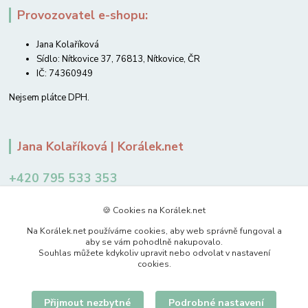
Provozovatel e-shopu:
Jana Kolaříková
Sídlo: Nítkovice 37, 76813, Nítkovice, ČR
IČ: 74360949
Nejsem plátce DPH.
Jana Kolaříková | Korálek.net
+420 795 533 353
12-14 hodin
🍪 Cookies na Korálek.net
jkolarikova@koralek.net
Na Korálek.net používáme cookies, aby web správně fungoval a
aby se vám pohodlně nakupovalo.
Souhlas můžete kdykoliv upravit nebo odvolat v nastavení
cookies.
Přijmout nezbytné
Podrobné nastavení