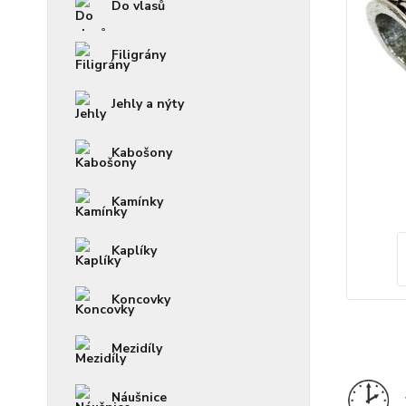
Do vlasů
Filigrány
Jehly a nýty
Kabošony
Kamínky
Kaplíky
Koncovky
Mezidíly
Náušnice