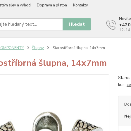
stém slev a výhod
Doprava a platba
Kontakty
Nevíte
Hledat
+420
12-14 
KOMPONENTY
Šlupny
Starostříbrná šlupna, 14x7mm
ostříbrná šlupna, 14x7mm
Staros
kus.
ce
Dos
Nej