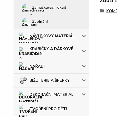
Zboží 
Zamačkávací rokajl
KOM
Zapínání
NÁVLEKOVÝ MATERIÁL
KRABIČKY A DÁRKOVÉ
BALENÍ
NÁŘADÍ
BIŽUTERIE A ŠPERKY
DEKORAČNÍ MATERIÁL
TVOŘENÍ PRO DĚTI