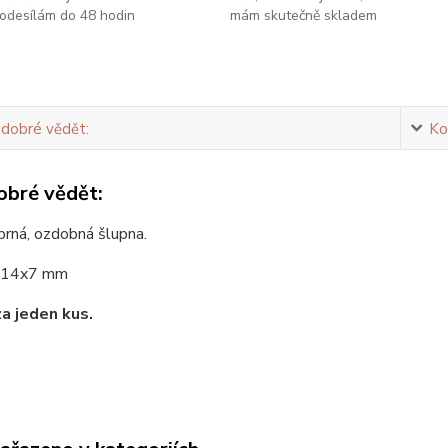
odesílám do 48 hodin
mám skutečně skladem
 dobré vědět:
Ko
obré vědět:
brná, ozdobná šlupna.
14x7 mm
za jeden kus.