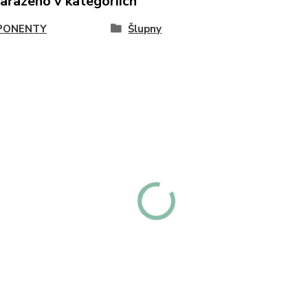
zařazeno v kategoriích
PONENTY
Šlupny