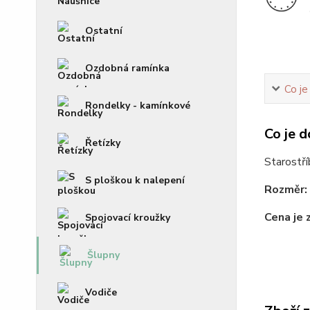
Ostatní
Ozdobná ramínka
Co je
Rondelky - kamínkové
Co je d
Řetízky
Starostří
S ploškou k nalepení
Rozměr:
Cena je 
Spojovací kroužky
Šlupny
Vodiče