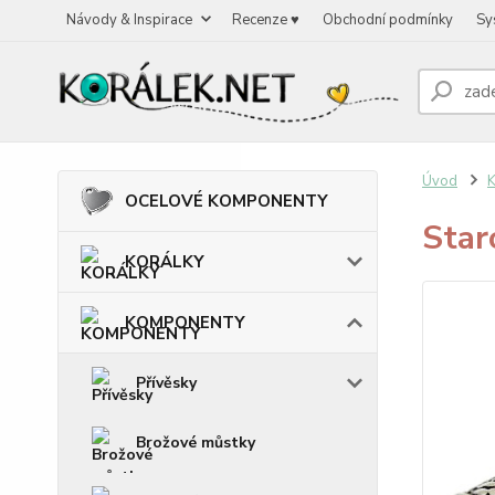
Návody & Inspirace
Recenze ♥
Obchodní podmínky
Sy
Úvod
OCELOVÉ KOMPONENTY
Star
KORÁLKY
KOMPONENTY
Přívěsky
Brožové můstky