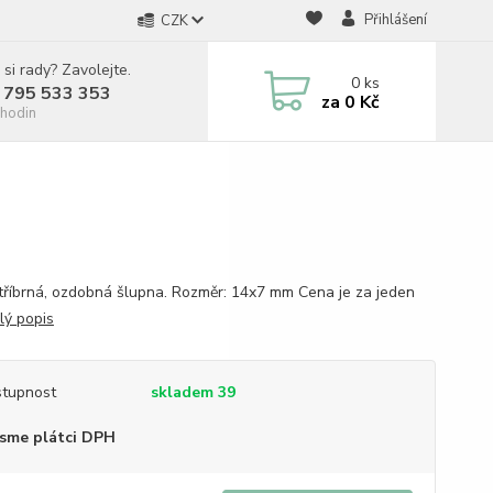
Přihlášení
CZK
 si rady? Zavolejte.
0
ks
 795 533 353
za
0 Kč
hodin
tříbrná, ozdobná šlupna. Rozměr: 14x7 mm Cena je za jeden
lý popis
tupnost
skladem 39
sme plátci DPH