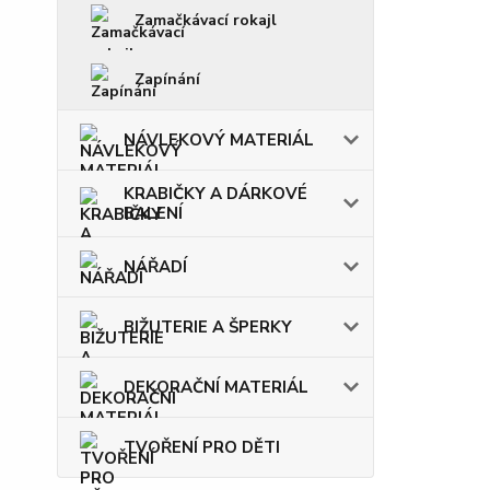
Zamačkávací rokajl
Zapínání
NÁVLEKOVÝ MATERIÁL
KRABIČKY A DÁRKOVÉ
BALENÍ
NÁŘADÍ
BIŽUTERIE A ŠPERKY
DEKORAČNÍ MATERIÁL
TVOŘENÍ PRO DĚTI