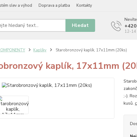
stém slev a výhod
Doprava a platba
Kontakty
Nevíte
Hledat
+420
12-14 
KOMPONENTY
Kaplíky
Starobronzový kaplík, 17x11mm (20ks)
obronzový kaplík, 17x11mm (20
Starobr
zakonč
;-). R
kusů.
c
Dos
Nej