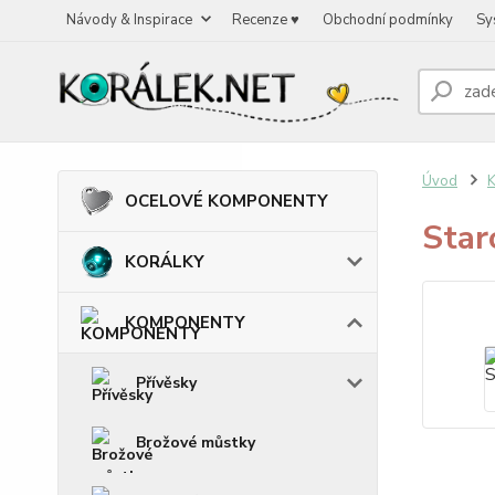
Návody & Inspirace
Recenze ♥
Obchodní podmínky
Sy
Úvod
OCELOVÉ KOMPONENTY
Star
KORÁLKY
KOMPONENTY
Přívěsky
Brožové můstky