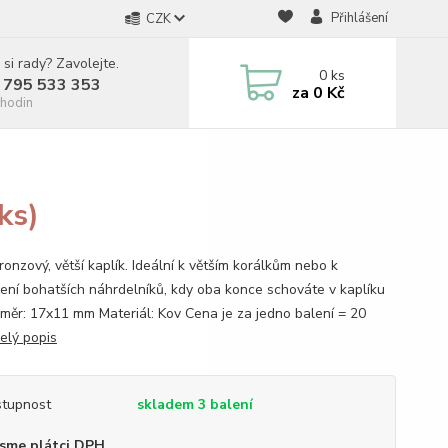
Přihlášení
CZK
 si rady? Zavolejte.
0
ks
 795 533 353
za
0 Kč
hodin
ks)
onzový, větší kaplík. Ideální k větším korálkům nebo k
ení bohatších náhrdelníků, kdy oba konce schováte v kaplíku
ozměr: 17x11 mm Materiál: Kov Cena je za jedno balení = 20
elý popis
tupnost
skladem 3 balení
sme plátci DPH