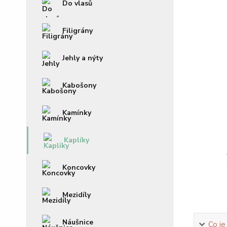
Do vlasů
Filigrány
Jehly a nýty
Kabošony
Kamínky
Kaplíky
Koncovky
Mezidíly
Náušnice
Co je