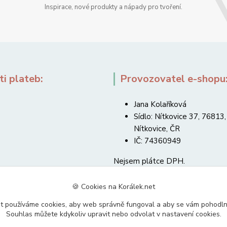
Inspirace, nové produkty a nápady pro tvoření.
i plateb:
Provozovatel e-shopu
Jana Kolaříková
Sídlo: Nítkovice 37, 76813,
Nítkovice, ČR
IČ: 74360949
Nejsem plátce DPH.
🍪 Cookies na Korálek.net
t používáme cookies, aby web správně fungoval a aby se vám pohodl
Souhlas můžete kdykoliv upravit nebo odvolat v nastavení cookies.
Upravit sběr cookies.