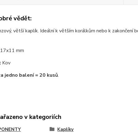
obré vědět:
zový, větší kaplík. Ideální k větším korálkům nebo k zakončení b
17x11 mm
:
Kov
za jedno balení = 20 kusů
.
zařazeno v kategoriích
PONENTY
Kaplíky