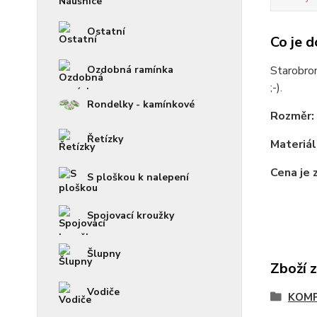
Ostatní
Co je d
Ozdobná ramínka
Starobron
;-).
Rondelky - kamínkové
Rozměr:
Řetízky
Materiál
Cena je 
S ploškou k nalepení
Spojovací kroužky
Šlupny
Zboží 
Vodiče
KOM