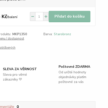
 Kč
Přidat do košíku
/
balení
roduktu:
MKP1350
Barva:
Starobronz
cenu / dostupnost
oblíbených
Poštovné ZDARMA
SLEVA ZA VĚRNOST
Od určité hodnoty
Sleva pro věrné
objednávky platím
zákazníky 💛
poštovné za vás
mentáře
0