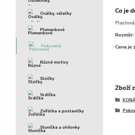
Co je d
Oválky, válečky
Plastová,
Písmenkové
Rozměr:
Pokovené
Cena je 
Různé motivy
Slzičky
Zboží 
Srdíčka
KOR
Poko
Zvířátka a postavičky
Sluníčka a ohňovky