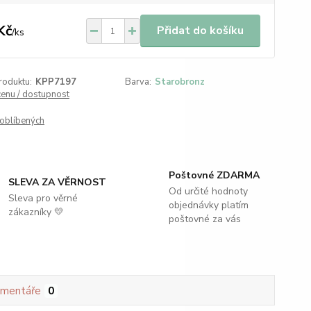
Kč
Přidat do košíku
/
ks
roduktu:
KPP7197
Barva:
Starobronz
cenu / dostupnost
oblíbených
Poštovné ZDARMA
SLEVA ZA VĚRNOST
Od určité hodnoty
Sleva pro věrné
objednávky platím
zákazníky 💛
poštovné za vás
mentáře
0