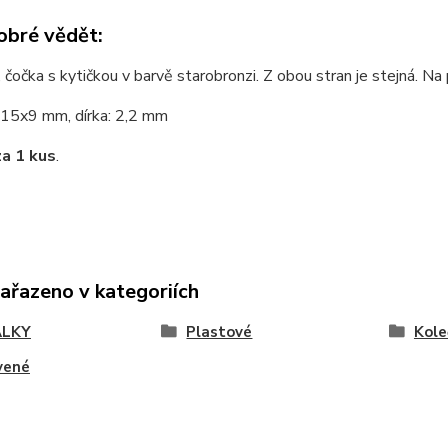
obré vědět:
 čočka s kytičkou v barvě starobronzi. Z obou stran je stejná. N
15x9 mm, dírka: 2,2 mm
za 1 kus
.
zařazeno v kategoriích
ÁLKY
Plastové
Kole
vené