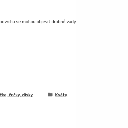
a povrchu se mohou objevit drobné vady.
čka, čočky, disky
Květy