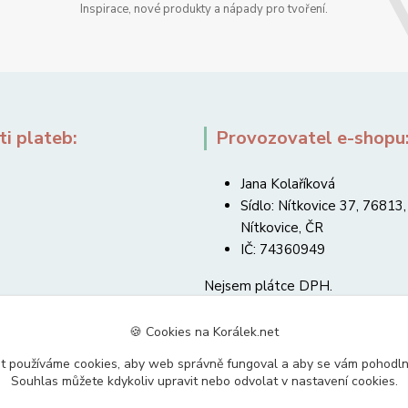
Inspirace, nové produkty a nápady pro tvoření.
i plateb:
Provozovatel e-shopu
Jana Kolaříková
Sídlo: Nítkovice 37, 76813,
Nítkovice, ČR
IČ: 74360949
Nejsem plátce DPH.
🍪 Cookies na Korálek.net
t používáme cookies, aby web správně fungoval a aby se vám pohodl
Souhlas můžete kdykoliv upravit nebo odvolat v nastavení cookies.
Upravit sběr cookies.