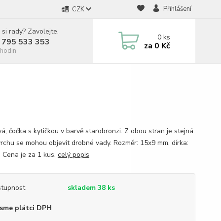
Přihlášení
CZK
 si rady? Zavolejte.
0
ks
 795 533 353
za
0 Kč
hodin
á, čočka s kytičkou v barvě starobronzi. Z obou stran je stejná.
rchu se mohou objevit drobné vady. Rozměr: 15x9 mm, dírka:
 Cena je za 1 kus.
celý popis
tupnost
skladem 38 ks
sme plátci DPH