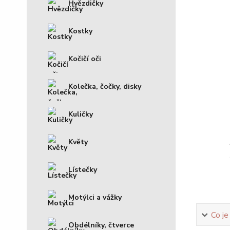
Hvězdičky
Kostky
Kočičí oči
Kolečka, čočky, disky
Kuličky
Květy
Lístečky
Motýlci a vážky
Co je
Obdélníky, čtverce