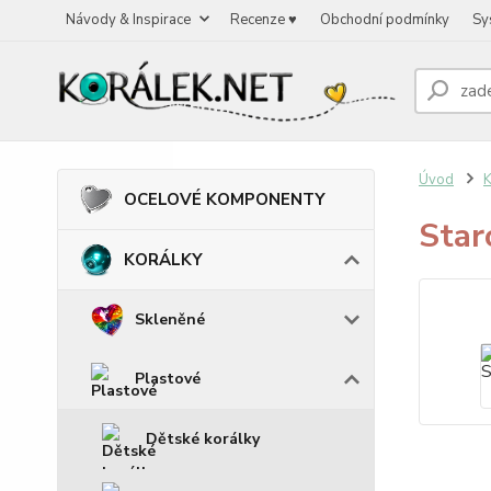
Návody & Inspirace
Recenze ♥
Obchodní podmínky
Sy
Úvod
OCELOVÉ KOMPONENTY
Star
KORÁLKY
Skleněné
Plastové
Dětské korálky