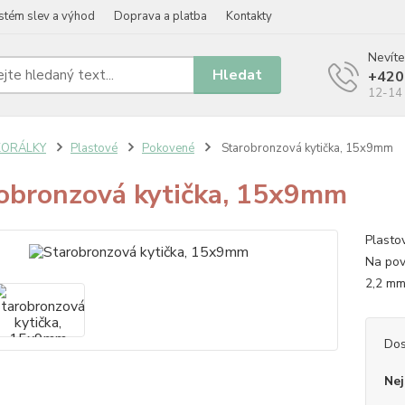
stém slev a výhod
Doprava a platba
Kontakty
Nevíte
Hledat
+420
12-14 
KORÁLKY
Plastové
Pokovené
Starobronzová kytička, 15x9mm
obronzová kytička, 15x9mm
Plastov
Na pov
2,2 mm
Dos
Nej