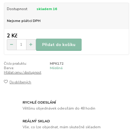
Dostupnost
skladem 16
Nejsme plátci DPH
2 Kč
Přidat do košíku
Číslo produktu:
MPK172
Barva:
Měděná
Hlídat cenu / dostupnost
Do oblíbených
RYCHLÉ ODESLÁNÍ
Většinu objednávek odesílám do 48 hodin
REÁLNÝ SKLAD
Vše, co lze objednat, mám skutečně skladem