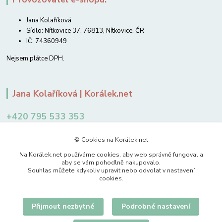
Jana Kolaříková
Sídlo: Nítkovice 37, 76813, Nítkovice, ČR
IČ: 74360949
Nejsem plátce DPH.
Jana Kolaříková | Korálek.net
+420 795 533 353
12-14 hodin
🍪 Cookies na Korálek.net
jkolarikova@koralek.net
Na Korálek.net používáme cookies, aby web správně fungoval a
aby se vám pohodlně nakupovalo.
Souhlas můžete kdykoliv upravit nebo odvolat v nastavení
cookies.
Přijmout nezbytné
Podrobné nastavení
Upravit sběr cookies.