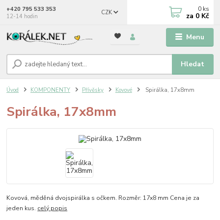
0
ks
+420 795 533 353
CZK
za
0 Kč
12-14 hodin
Menu
Hledat
Úvod
KOMPONENTY
Přívěsky
Kovové
Spirálka, 17x8mm
Spirálka, 17x8mm
Kovová, měděná dvojspirálka s očkem. Rozměr: 17x8 mm Cena je za
jeden kus.
celý popis