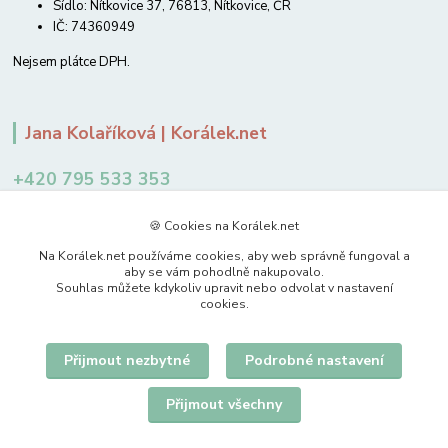
Sídlo: Nítkovice 37, 76813, Nítkovice, ČR
IČ: 74360949
Nejsem plátce DPH.
Jana Kolaříková | Korálek.net
+420 795 533 353
12-14 hodin
🍪 Cookies na Korálek.net
jkolarikova@koralek.net
Na Korálek.net používáme cookies, aby web správně fungoval a
aby se vám pohodlně nakupovalo.
Souhlas můžete kdykoliv upravit nebo odvolat v nastavení
cookies.
Přijmout nezbytné
Podrobné nastavení
Upravit sběr cookies.
Přijmout všechny
© 2007-2026 Korálek.net – korálky s radostí