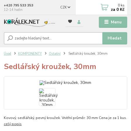
0
ks
+420 795 533 353
CZK
za
0 Kč
12-14 hodin
Menu
Hledat
Úvod
KOMPONENTY
Ostatní
Sedlářský kroužek, 30mm
Sedlářský kroužek, 30mm
Kovový, sedlářský, pevný kroužek. Vnitřní průměr: 30 mm Cena je za 1 kus.
celý popis