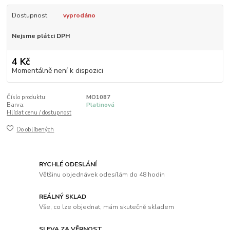
Dostupnost
vyprodáno
Nejsme plátci DPH
4 Kč
Momentálně není k dispozici
Číslo produktu:
MO1087
Barva:
Platinová
Hlídat cenu / dostupnost
Do oblíbených
RYCHLÉ ODESLÁNÍ
Většinu objednávek odesílám do 48 hodin
REÁLNÝ SKLAD
Vše, co lze objednat, mám skutečně skladem
SLEVA ZA VĚRNOST