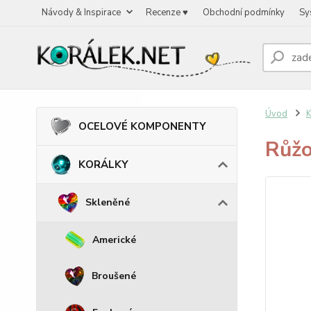
Návody & Inspirace
Recenze ♥
Obchodní podmínky
Sy
Úvod
OCELOVÉ KOMPONENTY
Růžo
KORÁLKY
Skleněné
Americké
Broušené