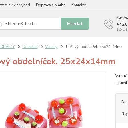
stém slev a výhod
Doprava a platba
Kontakty
Nevíte
Hledat
+420
12-14 
KORÁLKY
Skleněné
Vinutky
Růžový obdelníček, 25x24x14mm
vý obdelníček, 25x24x14mm
Vinutá
- ruční
Dos
Nej