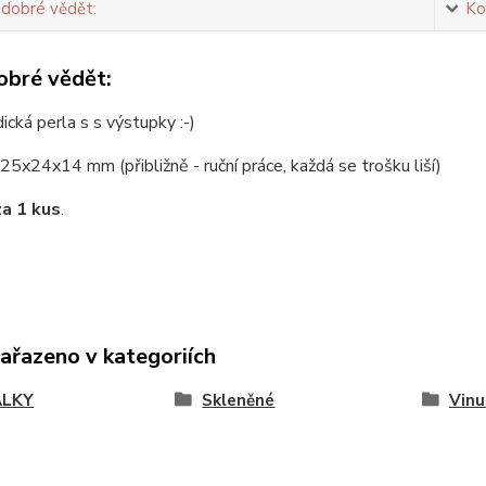
 dobré vědět:
Ko
obré vědět:
dická perla s s výstupky :-)
25x24x14 mm (přibližně - ruční práce, každá se trošku liší)
za 1 kus
.
zařazeno v kategoriích
ÁLKY
Skleněné
Vinu