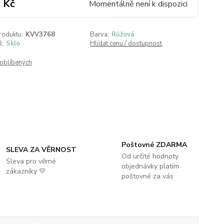
 Kč
Momentálně není k dispozici
roduktu:
KVV3768
Barva:
Růžová
l:
Sklo
Hlídat cenu / dostupnost
oblíbených
Poštovné ZDARMA
SLEVA ZA VĚRNOST
Od určité hodnoty
Sleva pro věrné
objednávky platím
zákazníky 💛
poštovné za vás