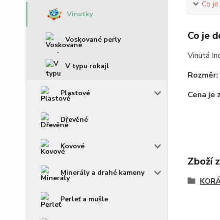
Co je
Vinutky
Co je d
Voskované perly
Vinutá In
V typu rokajl
Rozměr:
Plastové
Cena je 
Dřevěné
Kovové
Zboží 
Minerály a drahé kameny
KOR
Perleť a mušle