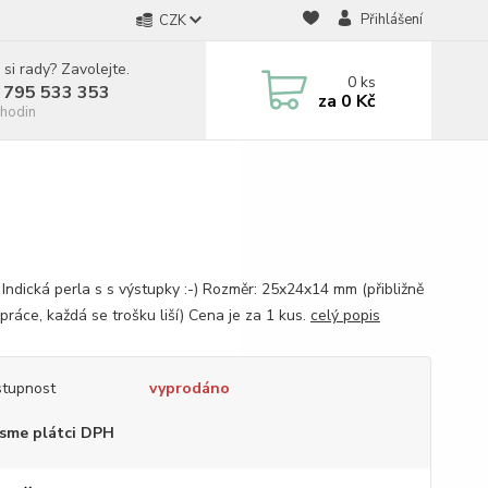
Přihlášení
CZK
 si rady? Zavolejte.
0
ks
 795 533 353
za
0 Kč
hodin
 Indická perla s s výstupky :-) Rozměr: 25x24x14 mm (přibližně
 práce, každá se trošku liší) Cena je za 1 kus.
celý popis
tupnost
vyprodáno
sme plátci DPH