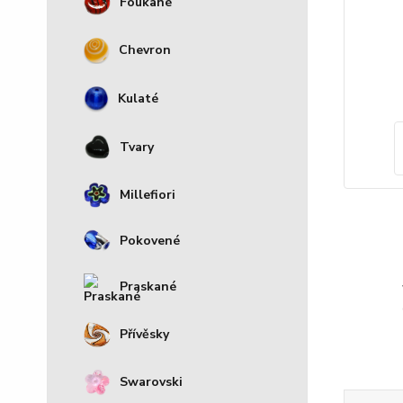
Foukané
Chevron
Kulaté
Tvary
Millefiori
Pokovené
Praskané
Přívěsky
Swarovski