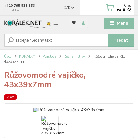
0
ks
+420 795 533 353
CZK
za
0 Kč
12-14 hodin
Menu
Hledat
Úvod
KORÁLKY
Plastové
Různé motivy
Růžovomodré vajíčko,
43x39x7mm
Růžovomodré vajíčko,
43x39x7mm
Akce