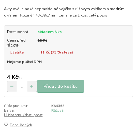
Akrylové, hladké nepravidelné vajíčko s růžovým vnitřkem a modrým
okrajem. Rozměr: 43x39x7 mm Cena je za 1 kus.
celý popis
Dostupnost
skladem 3 ks
Cena před
15 Kč
slevou
Ušetříte
11 Kč (
73
% sleva)
Nejsme plátci DPH
4 Kč
/
ks
Přidat do košíku
Číslo produktu:
KA4368
Barva:
Růžová
Hlídat cenu / dostupnost
Do oblíbených