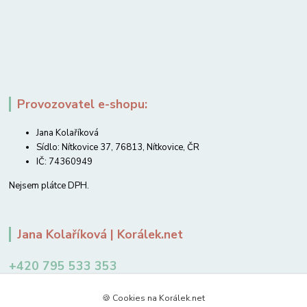
Provozovatel e-shopu:
Jana Kolaříková
Sídlo: Nítkovice 37, 76813, Nítkovice, ČR
IČ: 74360949
Nejsem plátce DPH.
Jana Kolaříková | Korálek.net
+420 795 533 353
12-14 hodin
🍪 Cookies na Korálek.net
jkolarikova@koralek.net