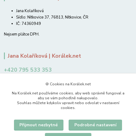
Jana Kolaříková
Sídlo: Nítkovice 37, 76813, Nítkovice, ČR
IČ: 74360949
Nejsem plátce DPH.
Jana Kolaříková | Korálek.net
+420 795 533 353
12-14 hodin
🍪 Cookies na Korálek.net
jkolarikova@koralek.net
Na Korálek.net používáme cookies, aby web správně fungoval a
aby se vám pohodlně nakupovalo.
Souhlas můžete kdykoliv upravit nebo odvolat v nastavení
cookies.
Přijmout nezbytné
Podrobné nastavení
Upravit sběr cookies.