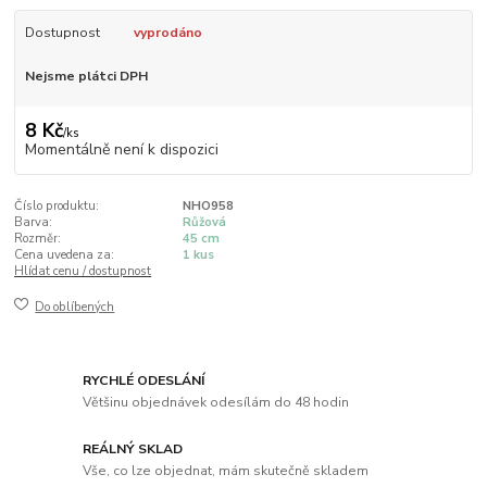
Dostupnost
vyprodáno
Nejsme plátci DPH
8 Kč
/
ks
Momentálně není k dispozici
Číslo produktu:
NHO958
Barva:
Růžová
Rozměr:
45 cm
Cena uvedena za:
1 kus
Hlídat cenu / dostupnost
Do oblíbených
RYCHLÉ ODESLÁNÍ
Většinu objednávek odesílám do 48 hodin
REÁLNÝ SKLAD
Vše, co lze objednat, mám skutečně skladem