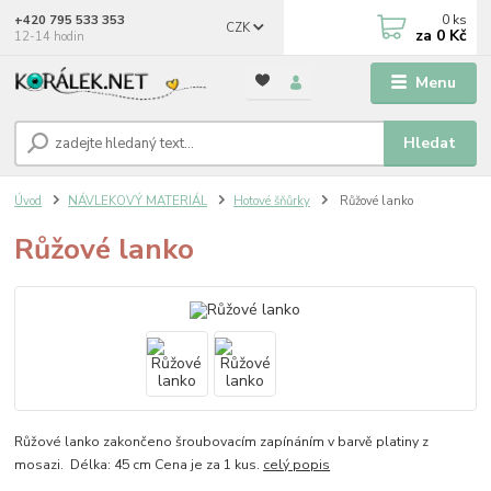
0
ks
+420 795 533 353
CZK
za
0 Kč
12-14 hodin
Menu
Hledat
Úvod
NÁVLEKOVÝ MATERIÁL
Hotové šňůrky
Růžové lanko
Růžové lanko
Růžové lanko zakončeno šroubovacím zapínáním v barvě platiny z
mosazi. Délka: 45 cm Cena je za 1 kus.
celý popis