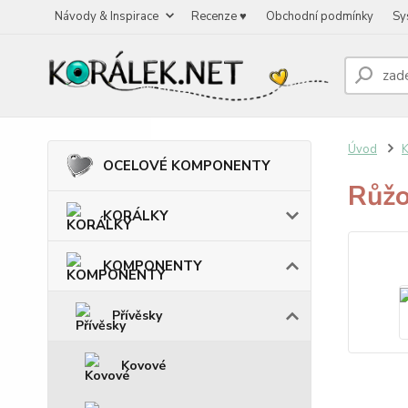
Návody & Inspirace
Recenze ♥
Obchodní podmínky
Sy
Úvod
OCELOVÉ KOMPONENTY
Růžo
KORÁLKY
KOMPONENTY
Přívěsky
Kovové