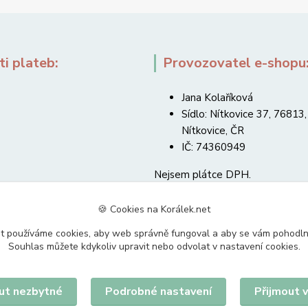
i plateb:
Provozovatel e-shopu
Jana Kolaříková
Sídlo: Nítkovice 37, 76813,
Nítkovice, ČR
IČ: 74360949
Nejsem plátce DPH.
🍪 Cookies na Korálek.net
t používáme cookies, aby web správně fungoval a aby se vám pohodl
Souhlas můžete kdykoliv upravit nebo odvolat v nastavení cookies.
Upravit sběr cookies.
ut nezbytné
Podrobné nastavení
Přijmout 