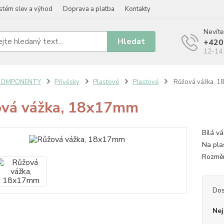
stém slev a výhod
Doprava a platba
Kontakty
Nevíte
Hledat
+420
12-14 
KOMPONENTY
Přívěsky
Plastové
Plastové
Růžová vážka, 
vá vážka, 18x17mm
Bílá v
Na pla
Rozměr
Dos
Nej