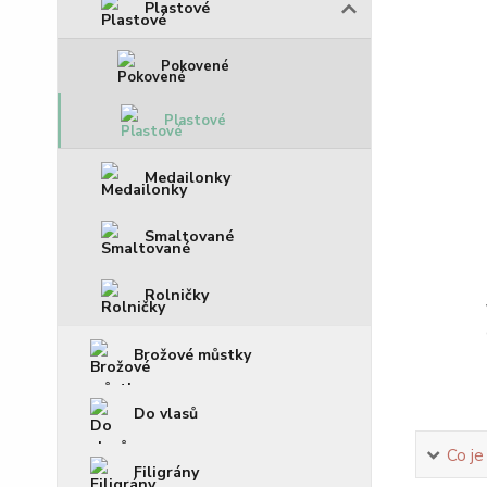
Plastové
Pokovené
Plastové
Medailonky
Smaltované
Rolničky
Brožové můstky
Do vlasů
Co je
Filigrány