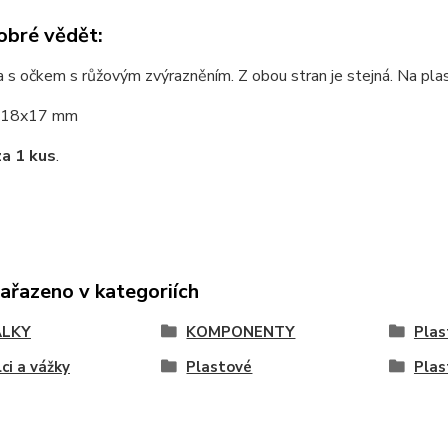
obré vědět:
a s očkem s růžovým zvýrazněním. Z obou stran je stejná. Na pl
18x17 mm
za 1 kus
.
zařazeno v kategoriích
ÁLKY
KOMPONENTY
Plas
ci a vážky
Plastové
Plas