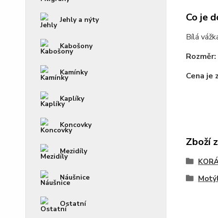
Co je d
Jehly a nýty
Bílá vážk
Kabošony
Rozměr:
Kamínky
Cena je 
Kaplíky
Koncovky
Zboží 
Mezidíly
KOR
Náušnice
Motýl
Ostatní