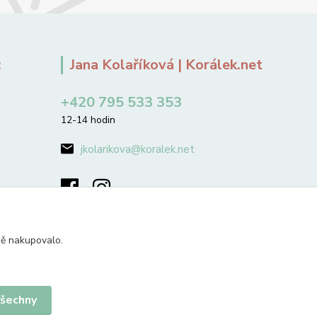
:
Jana Kolaříková | Korálek.net
+420 795 533 353
12-14 hodin
jkolarikova@koralek.net
ně nakupovalo.
všechny