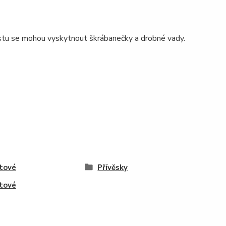
astu se mohou vyskytnout škrábanečky a drobné vady.
tové
Přívěsky
tové