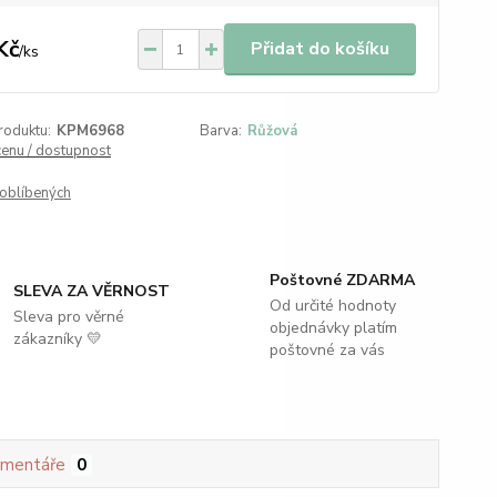
Kč
Přidat do košíku
/
ks
roduktu:
KPM6968
Barva:
Růžová
cenu / dostupnost
oblíbených
Poštovné ZDARMA
SLEVA ZA VĚRNOST
Od určité hodnoty
Sleva pro věrné
objednávky platím
zákazníky 💛
poštovné za vás
mentáře
0