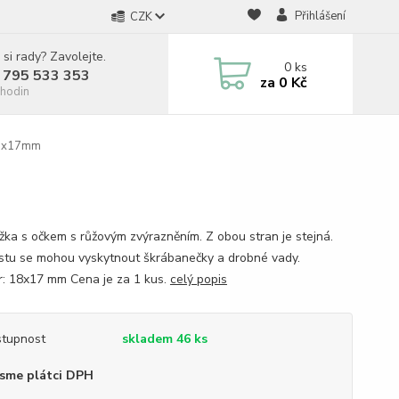
Přihlášení
CZK
 si rady? Zavolejte.
0
ks
 795 533 353
za
0 Kč
hodin
18x17mm
ážka s očkem s růžovým zvýrazněním. Z obou stran je stejná.
stu se mohou vyskytnout škrábanečky a drobné vady.
: 18x17 mm Cena je za 1 kus.
celý popis
tupnost
skladem 46 ks
sme plátci DPH