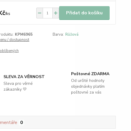
Kč
Přidat do košíku
/
ks
roduktu:
KPM6965
Barva:
Růžová
cenu / dostupnost
oblíbených
Poštovné ZDARMA
SLEVA ZA VĚRNOST
Od určité hodnoty
Sleva pro věrné
objednávky platím
zákazníky 💛
poštovné za vás
mentáře
0