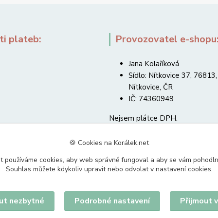
i plateb:
Provozovatel e-shopu
Jana Kolaříková
Sídlo: Nítkovice 37, 76813,
Nítkovice, ČR
IČ: 74360949
Nejsem plátce DPH.
🍪 Cookies na Korálek.net
t používáme cookies, aby web správně fungoval a aby se vám pohodl
Souhlas můžete kdykoliv upravit nebo odvolat v nastavení cookies.
Upravit sběr cookies.
ut nezbytné
Podrobné nastavení
Přijmout 