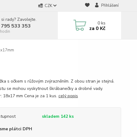
Přihlášení
CZK
 si rady? Zavolejte.
0
ks
 795 533 353
za
0 Kč
hodin
18x17mm
ážka s očkem s růžovým zvýrazněním. Z obou stran je stejná.
stu se mohou vyskytnout škrábanečky a drobné vady.
: 18x17 mm Cena je za 1 kus.
celý popis
tupnost
skladem 142 ks
sme plátci DPH