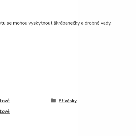
astu se mohou vyskytnout škrábanečky a drobné vady.
tové
Přívěsky
tové