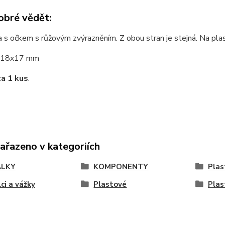
obré vědět:
a s očkem s růžovým zvýrazněním. Z obou stran je stejná. Na pl
18x17 mm
za 1 kus
.
zařazeno v kategoriích
ÁLKY
KOMPONENTY
Plas
ci a vážky
Plastové
Plas