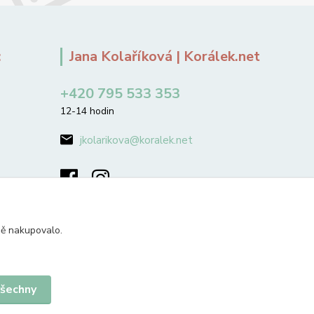
:
Jana Kolaříková | Korálek.net
+420 795 533 353
12-14 hodin
jkolarikova@koralek.net
ně nakupovalo.
všechny