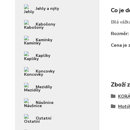
Jehly a nýty
Co je d
Bílá vážk
Kabošony
Rozměr:
Kamínky
Cena je 
Kaplíky
Koncovky
Zboží 
Mezidíly
KOR
Náušnice
Motýl
Ostatní