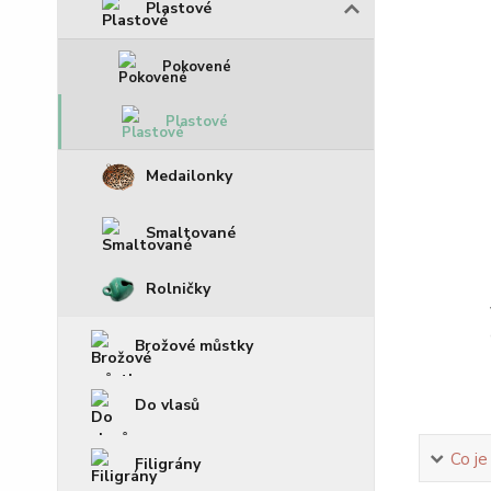
Plastové
Pokovené
Plastové
Medailonky
Smaltované
Rolničky
Brožové můstky
Do vlasů
Co je
Filigrány