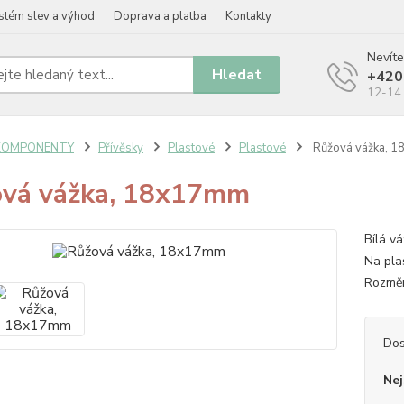
stém slev a výhod
Doprava a platba
Kontakty
Nevíte
Hledat
+420
12-14 
KOMPONENTY
Přívěsky
Plastové
Plastové
Růžová vážka, 
vá vážka, 18x17mm
Bílá v
Na pla
Rozměr
Dos
Nej