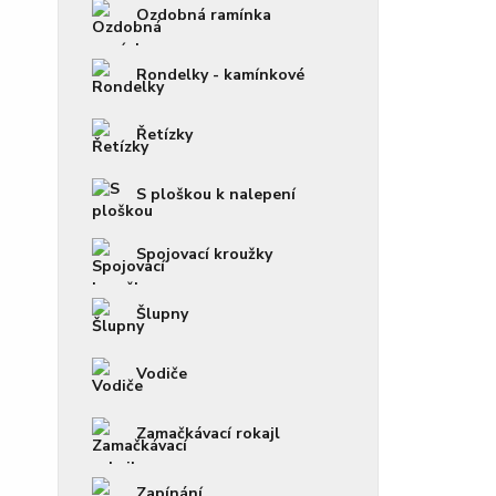
Ozdobná ramínka
Rondelky - kamínkové
Řetízky
S ploškou k nalepení
Spojovací kroužky
Šlupny
Vodiče
Zamačkávací rokajl
Zapínání