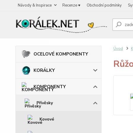
Návody & Inspirace
Recenze ♥
Obchodní podmínky
Sy
Úvod
OCELOVÉ KOMPONENTY
Růžo
KORÁLKY
KOMPONENTY
Přívěsky
Kovové