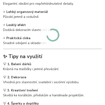
Elegantní, ideální pro nepřehlédnutelné detaily.
⭐
Lehký organzový materiál
Působí jemně a vzdušně.
⭐
Lesklý efekt
Dodává dekoracím slavnostní vzhled.
⭐
Praktická cívka
Snadné odvíjení a skladování.
✨
Tipy na využití
💡
1. Balení dárků
Krásná na mašličky i jemné převázání.
💡
2. Dekorace
Vhodná pro slavnostní, svatební i sezónní výzdobu.
💡
3. Kreativní tvoření
Skvělá ke korálkům, přívěskům a handmade projektům.
💡
4. Šperky a doplňky