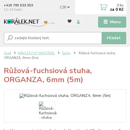
0
ks
+420 795 533 353
CZK
za
0 Kč
12-14 hodin
Menu
Hledat
Úvod
NÁVLEKOVÝ MATERIÁL
Stuhy
Růžová-fuchsiová stuha,
ORGANZA, 6mm (5m)
Růžová-fuchsiová stuha,
ORGANZA, 6mm (5m)