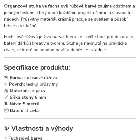
Organzová stuha ve fuchsiově růžové barvě
zaujme odstínem a
jemným leskem, který dodá každému projektu šmrnc a slavnostní
nádech. Průsvitný materiál krásně pracuje se světlem a působí
lehce a vzdušně.
Fuchsiově růžová je živá barva, která se skvěle hodí pro dekorace,
balení dárků i kreativní tvoření. Stuha je navinutá na praktické
cívce, ze které se snadno odvíjí a dobře se skladuje.
Specifikace produktu:
🌸
Barva:
fuchsiově růžová
✨
Povrch:
lesklý, průsvitný
🎀
Materiál:
organza
📏
Šířka stuhy:
6 mm
🧵
Návin:
5 metrů
📦
Balení:
1 cívka
✨
Vlastnosti a výhody
⭐
Fuchsiová barva