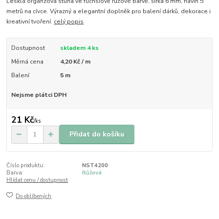
Lesklá organzová stuha ve fuchsiově růžové barvě, šířka 6 mm, návin 5
metrů na cívce. Výrazný a elegantní doplněk pro balení dárků, dekorace i
kreativní tvoření.
celý popis
Dostupnost
skladem 4 ks
Měrná cena
4,20 Kč / m
Balení
5 m
Nejsme plátci DPH
21 Kč
/
ks
Přidat do košíku
Číslo produktu:
NST4200
Barva:
Růžová
Hlídat cenu / dostupnost
Do oblíbených