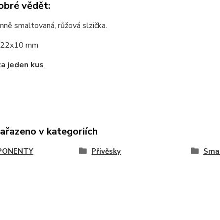
obré vědět:
ně smaltovaná, růžová slzička.
22x10 mm
za jeden kus
.
zařazeno v kategoriích
PONENTY
Přívěsky
Sma