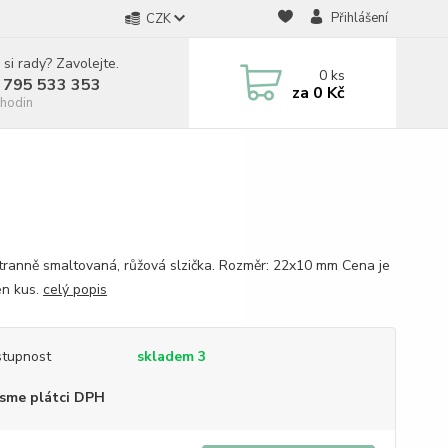
Přihlášení
CZK
 si rady? Zavolejte.
0
ks
 795 533 353
za
0 Kč
hodin
ranně smaltovaná, růžová slzička. Rozměr: 22x10 mm Cena je
en kus.
celý popis
tupnost
skladem 3
sme plátci DPH