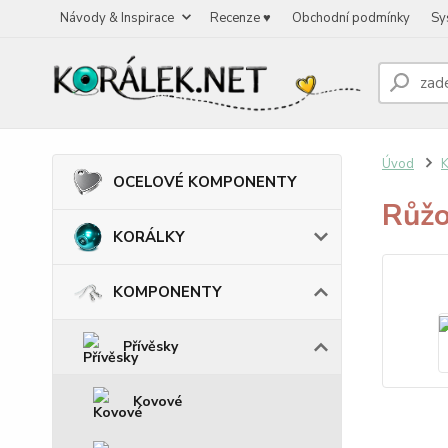
Návody & Inspirace
Recenze ♥
Obchodní podmínky
Sy
Úvod
OCELOVÉ KOMPONENTY
Růžo
KORÁLKY
KOMPONENTY
Přívěsky
Kovové