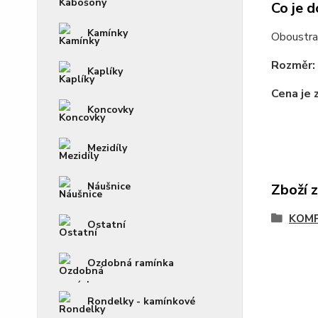
Co je d
Kamínky
Oboustran
Rozměr:
Kaplíky
Cena je 
Koncovky
Mezidíly
Náušnice
Zboží 
KOM
Ostatní
Ozdobná ramínka
Rondelky - kamínkové