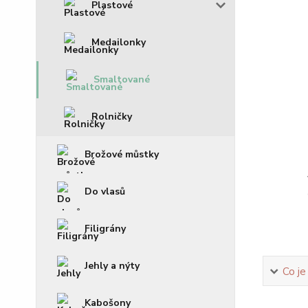
Plastové
Medailonky
Smaltované
Rolničky
Brožové můstky
Do vlasů
Filigrány
Jehly a nýty
Co je
Kabošony