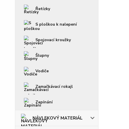
Řetízky
S ploškou k nalepení
Spojovací kroužky
Šlupny
Vodiče
Zamačkávací rokajl
Zapínání
NÁVLEKOVÝ MATERIÁL