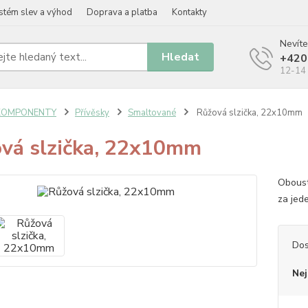
stém slev a výhod
Doprava a platba
Kontakty
Nevíte
Hledat
+420
12-14 
KOMPONENTY
Přívěsky
Smaltované
Růžová slzička, 22x10mm
vá slzička, 22x10mm
Oboust
za jed
Dos
Nej