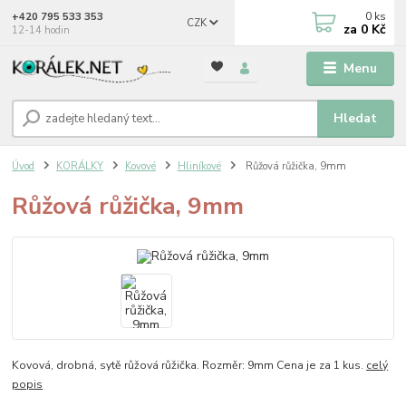
0
ks
+420 795 533 353
CZK
za
0 Kč
12-14 hodin
Menu
Hledat
Úvod
KORÁLKY
Kovové
Hliníkové
Růžová růžička, 9mm
Růžová růžička, 9mm
Kovová, drobná, sytě růžová růžička. Rozměr: 9mm Cena je za 1 kus.
celý
popis