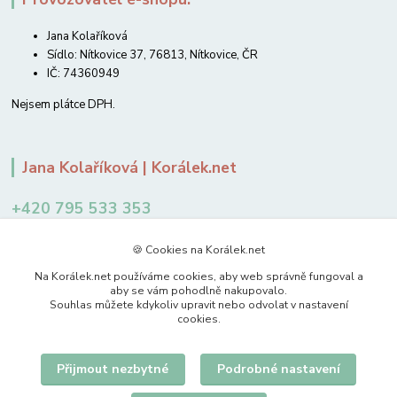
Jana Kolaříková
Sídlo: Nítkovice 37, 76813, Nítkovice, ČR
IČ: 74360949
Nejsem plátce DPH.
Jana Kolaříková | Korálek.net
+420 795 533 353
12-14 hodin
🍪 Cookies na Korálek.net
jkolarikova@koralek.net
Na Korálek.net používáme cookies, aby web správně fungoval a
aby se vám pohodlně nakupovalo.
Souhlas můžete kdykoliv upravit nebo odvolat v nastavení
cookies.
Přijmout nezbytné
Podrobné nastavení
Upravit sběr cookies.