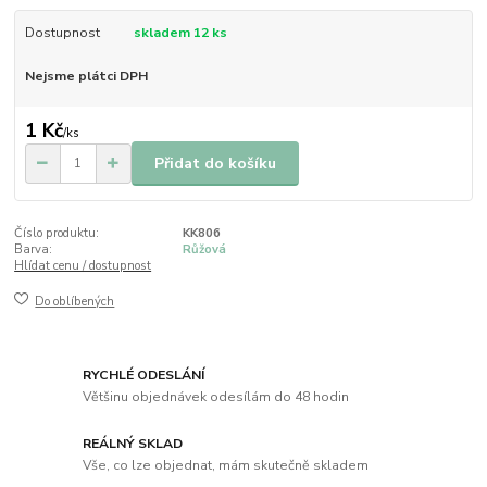
Dostupnost
skladem 12 ks
Nejsme plátci DPH
1 Kč
/
ks
Přidat do košíku
Číslo produktu:
KK806
Barva:
Růžová
Hlídat cenu / dostupnost
Do oblíbených
RYCHLÉ ODESLÁNÍ
Většinu objednávek odesílám do 48 hodin
REÁLNÝ SKLAD
Vše, co lze objednat, mám skutečně skladem