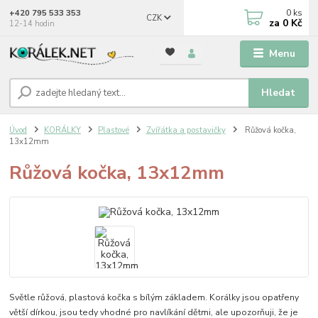
0
ks
+420 795 533 353
CZK
za
0 Kč
12-14 hodin
Menu
Hledat
Úvod
KORÁLKY
Plastové
Zvířátka a postavičky
Růžová kočka,
13x12mm
Růžová kočka, 13x12mm
Světle růžová, plastová kočka s bílým základem. Korálky jsou opatřeny
větší dírkou, jsou tedy vhodné pro navlíkání dětmi, ale upozorňuji, že je