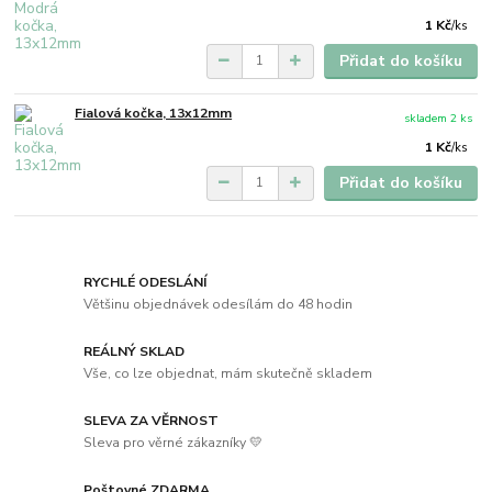
1 Kč
/
ks
Přidat do košíku
Fialová kočka, 13x12mm
skladem 2 ks
1 Kč
/
ks
Přidat do košíku
RYCHLÉ ODESLÁNÍ
Většinu objednávek odesílám do 48 hodin
REÁLNÝ SKLAD
Vše, co lze objednat, mám skutečně skladem
SLEVA ZA VĚRNOST
Sleva pro věrné zákazníky 💛
Poštovné ZDARMA