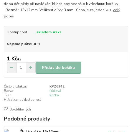
třeba děti vždy při navlékání hlídat, aby nedošlo k vdechnutí korálky.
Rozměr: 13x12 mm Velikost dírky: 3 mm Cena je za jeden kus.
celý
popis
Dostupnost
skladem 43 ks
Nejsme plátci DPH
1 Kč
/
ks
Přidat do košíku
Číslo produktu:
KPZ6942
Barva:
Růžová
Tvar:
Kočka
Hlídat cenu / dostupnost
Do oblíbených
Podobné produkty
Žlutá kočka, 13x12mm