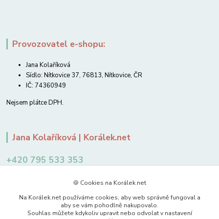
Provozovatel e-shopu:
Jana Kolaříková
Sídlo: Nítkovice 37, 76813, Nítkovice, ČR
IČ: 74360949
Nejsem plátce DPH.
Jana Kolaříková | Korálek.net
+420 795 533 353
12-14 hodin
🍪 Cookies na Korálek.net
jkolarikova@koralek.net
Na Korálek.net používáme cookies, aby web správně fungoval a
aby se vám pohodlně nakupovalo.
Souhlas můžete kdykoliv upravit nebo odvolat v nastavení