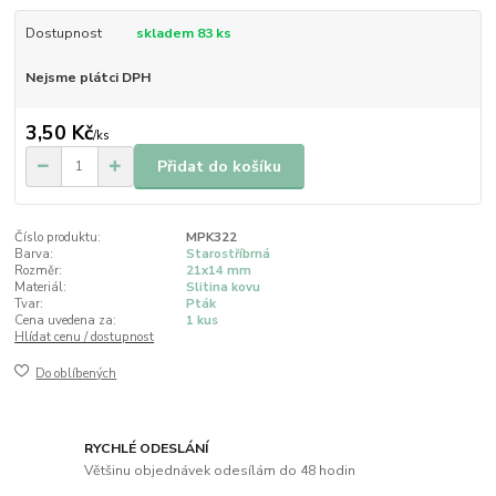
Dostupnost
skladem 83 ks
Nejsme plátci DPH
3,50 Kč
/
ks
Přidat do košíku
Číslo produktu:
MPK322
Barva:
Starostříbrná
Rozměr:
21x14 mm
Materiál:
Slitina kovu
Tvar:
Pták
Cena uvedena za:
1 kus
Hlídat cenu / dostupnost
Do oblíbených
RYCHLÉ ODESLÁNÍ
Většinu objednávek odesílám do 48 hodin