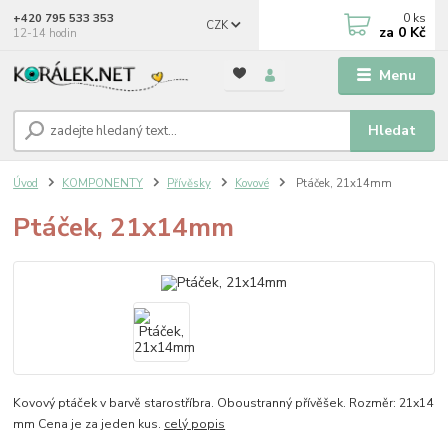
0
ks
+420 795 533 353
CZK
za
0 Kč
12-14 hodin
Menu
Hledat
Úvod
KOMPONENTY
Přívěsky
Kovové
Ptáček, 21x14mm
Ptáček, 21x14mm
Kovový ptáček v barvě starostříbra. Oboustranný přívěšek. Rozměr: 21x14
mm Cena je za jeden kus.
celý popis