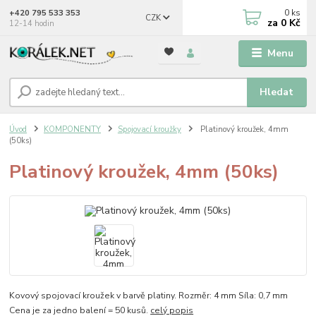
0
ks
+420 795 533 353
CZK
za
0 Kč
12-14 hodin
Menu
Hledat
Úvod
KOMPONENTY
Spojovací kroužky
Platinový kroužek, 4mm
(50ks)
Platinový kroužek, 4mm (50ks)
Kovový spojovací kroužek v barvě platiny. Rozměr: 4 mm Síla: 0,7 mm
Cena je za jedno balení = 50 kusů.
celý popis