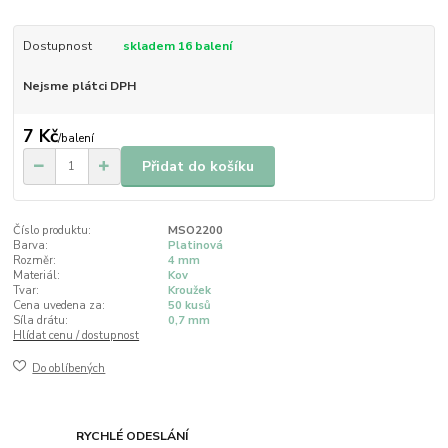
Dostupnost
skladem 16 balení
Nejsme plátci DPH
7 Kč
/
balení
Přidat do košíku
Číslo produktu:
MSO2200
Barva:
Platinová
Rozměr:
4 mm
Materiál:
Kov
Tvar:
Kroužek
Cena uvedena za:
50 kusů
Síla drátu:
0,7 mm
Hlídat cenu / dostupnost
Do oblíbených
RYCHLÉ ODESLÁNÍ