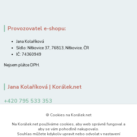
Provozovatel e-shopu:
Jana Kolaříková
Sídlo: Nítkovice 37, 76813, Nítkovice, ČR
IČ: 74360949
Nejsem plátce DPH.
Jana Kolaříková | Korálek.net
+420 795 533 353
12-14 hodin
🍪 Cookies na Korálek.net
jkolarikova@koralek.net
Na Korálek.net používáme cookies, aby web správně fungoval a
aby se vám pohodlně nakupovalo.
Souhlas můžete kdykoliv upravit nebo odvolat v nastavení